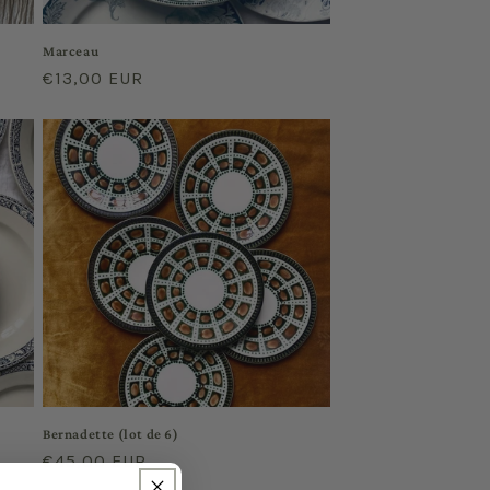
Marceau
Prix
€13,00 EUR
habituel
Bernadette (lot de 6)
Prix
€45,00 EUR
habituel