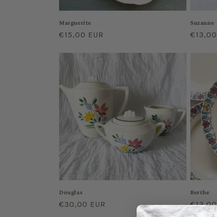
Marguerite
Suzanne
Prix
€15,00 EUR
Prix
€13,0
habituel
habitu
Douglas
Berthe
Prix
€30,00 EUR
Prix
€13,0
habituel
habitu