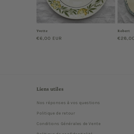
Yvette
Robert
Prix
€6,00 EUR
Prix
€28,0
habituel
habitu
Liens utiles
Nos réponses à vos questions
Politique de retour
Conditions Générales de Vente