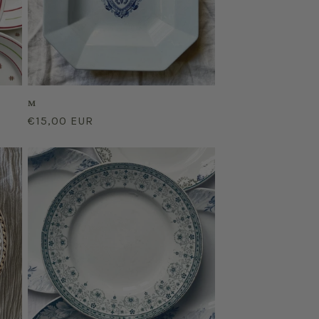
M
Prix
€15,00 EUR
habituel