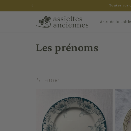
et
Toutes vos 
passer
au
contenu
Arts de la tabl
C
Les prénoms
o
l
Filtrer
l
e
c