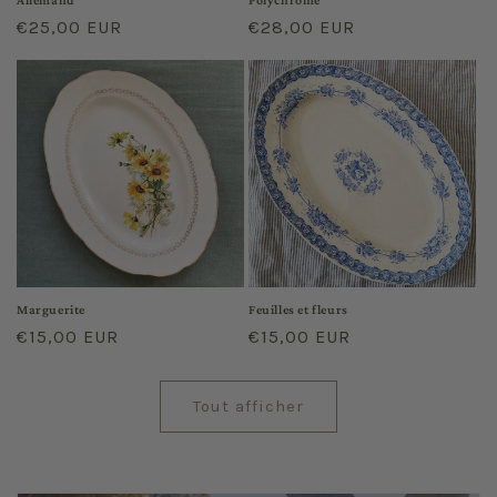
Prix
€25,00 EUR
Prix
€28,00 EUR
habituel
habituel
Marguerite
Feuilles et fleurs
Prix
€15,00 EUR
Prix
€15,00 EUR
habituel
habituel
Tout afficher