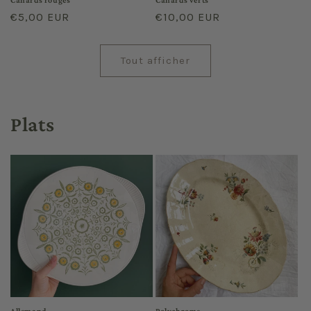
Prix
€5,00 EUR
Prix
€10,00 EUR
habituel
habituel
Tout afficher
Plats
Allemand
Polychrome