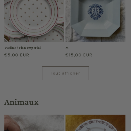
Yveline / Flan Imperial
M
Prix
€5,00 EUR
Prix
€15,00 EUR
habituel
habituel
Tout afficher
Animaux