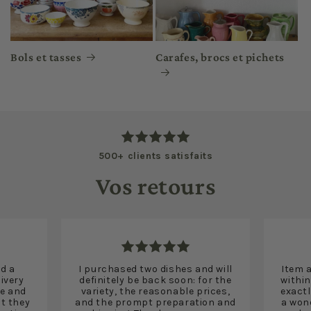
Bols et tasses
Carafes, brocs et pichets
500+ clients satisfaits
Vos retours
nd a
I purchased two dishes and will
Item 
ivery
definitely be back soon: for the
within
e and
variety, the reasonable prices,
exactl
ut they
and the prompt preparation and
a won