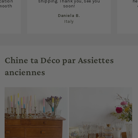
cation
shipping. Thank you, see you
he
smooth
soon!
Daniela B.
Italy
Chine ta Déco par Assiettes
anciennes