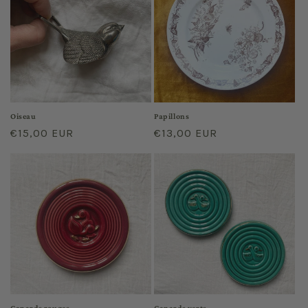
Oiseau
Papillons
Prix
€15,00 EUR
Prix
€13,00 EUR
habituel
habituel
Canards rouges
Canards verts