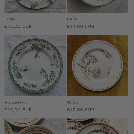
o
n
Parme
Caïffa
Prix
€13,00 EUR
Prix
€14,00 EUR
:
habituel
habituel
Modern Style
Œillets
Prix
€14,00 EUR
Prix
€17,00 EUR
habituel
habituel