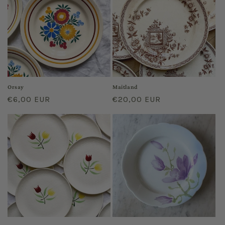
Orsay
Maitland
Prix
€6,00 EUR
Prix
€20,00 EUR
habituel
habituel