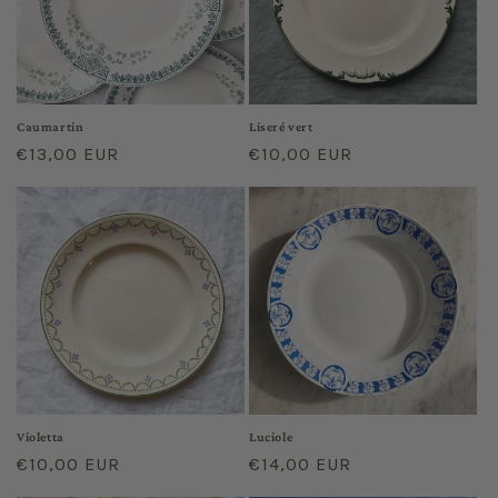
Caumartin
Liseré vert
Prix
€13,00 EUR
Prix
€10,00 EUR
habituel
habituel
Violetta
Luciole
Prix
€10,00 EUR
Prix
€14,00 EUR
habituel
habituel