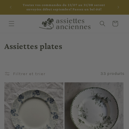
et
Toutes vos commandes du 23/07 au 31/08 seront
passer
envoyées début septembre! Passez un bel été!
au
contenu
Panier
C
Assiettes plates
o
l
Filtrer et trier
33 produits
l
e
c
t
i