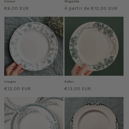
Crocus
Magnolia
Prix
€6,00 EUR
Prix
À partir de €12,00 EUR
habituel
habituel
Coupes
Pallas
Prix
€12,00 EUR
Prix
€13,00 EUR
habituel
habituel