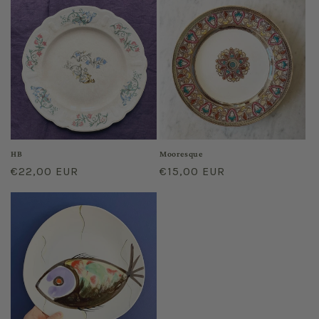
HB
Mooresque
Prix
€22,00 EUR
Prix
€15,00 EUR
habituel
habituel