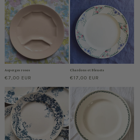
Asperges roses
Chardons et Bleuets
Prix
€7,00 EUR
Prix
€17,00 EUR
habituel
habituel