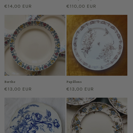
Prix
€14,00 EUR
Prix
€110,00 EUR
habituel
habituel
Berthe
Papillons
Prix
€13,00 EUR
Prix
€13,00 EUR
habituel
habituel