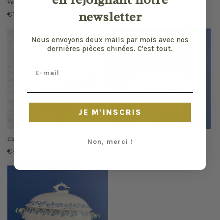
Verre rose
Esper
newsletter
Prix
€10,00 EUR
Prix
€15,00 EUR
habituel
habituel
Nous envoyons deux mails par mois avec nos
dernières pièces chinées. C'est tout.
Email
JE M'INSCRIS
Classique Sarreguemines
Livry
Non, merci !
Prix
€45,00 EUR
Prix
€30,00 EUR
habituel
habituel