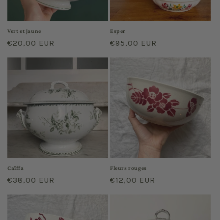
o
n
Vert et jaune
Esper
Prix
€20,00 EUR
Prix
€95,00 EUR
:
habituel
habituel
Caïffa
Fleurs rouges
Prix
€38,00 EUR
Prix
€12,00 EUR
habituel
habituel