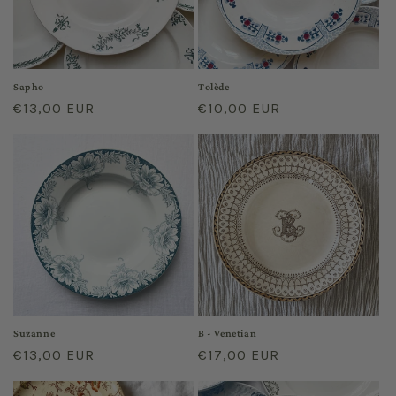
Sapho
Tolède
Prix
€13,00 EUR
Prix
€10,00 EUR
habituel
habituel
Suzanne
B - Venetian
Prix
€13,00 EUR
Prix
€17,00 EUR
habituel
habituel