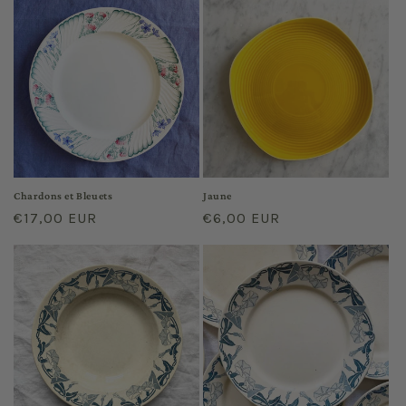
Chardons et Bleuets
Jaune
Prix
€17,00 EUR
Prix
€6,00 EUR
habituel
habituel