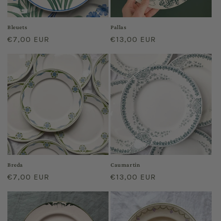
Bleuets
Pallas
Prix
€7,00 EUR
Prix
€13,00 EUR
habituel
habituel
Breda
Caumartin
Prix
€7,00 EUR
Prix
€13,00 EUR
habituel
habituel