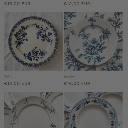
Prix
€13,00 EUR
Prix
€12,00 EUR
habituel
habituel
Delft
Azalea
Prix
€12,00 EUR
Prix
€16,00 EUR
habituel
habituel