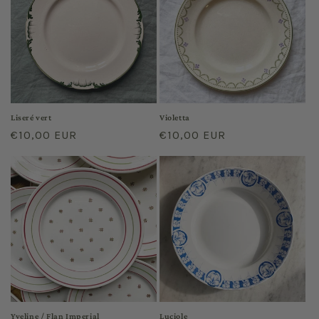
Liseré vert
Violetta
Prix
€10,00 EUR
Prix
€10,00 EUR
habituel
habituel
Yveline / Flan Imperial
Luciole