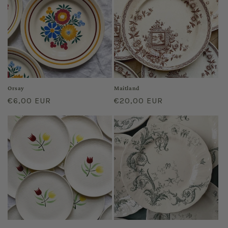
Orsay
Maitland
Prix
€6,00 EUR
Prix
€20,00 EUR
habituel
habituel