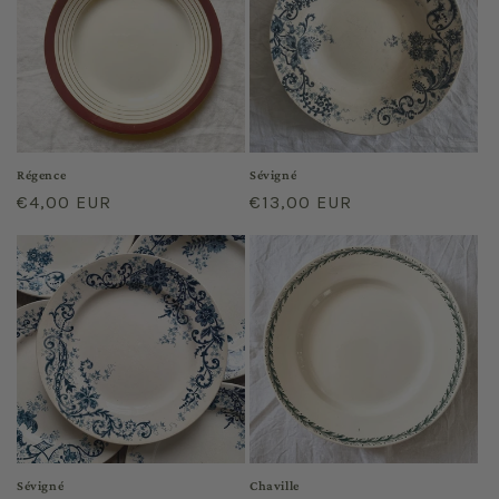
Régence
Sévigné
Prix
€4,00 EUR
Prix
€13,00 EUR
habituel
habituel
Sévigné
Chaville