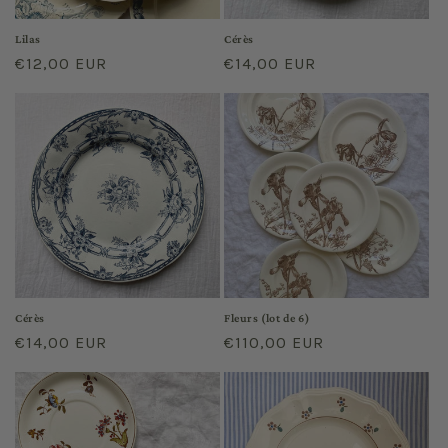
Lilas
Cérès
Prix
€12,00 EUR
Prix
€14,00 EUR
habituel
habituel
Cérès
Fleurs (lot de 6)
Prix
€14,00 EUR
Prix
€110,00 EUR
habituel
habituel