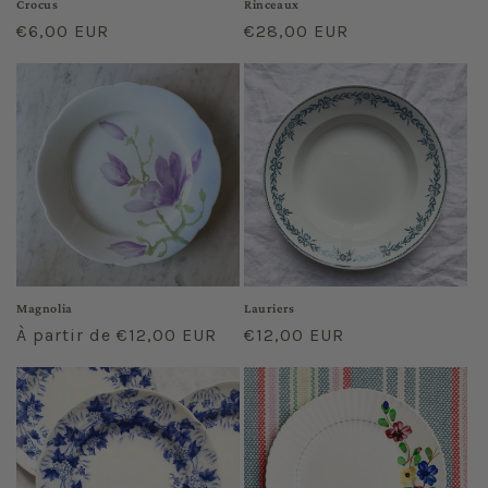
Crocus
Rinceaux
Prix
€6,00 EUR
Prix
€28,00 EUR
habituel
habituel
Magnolia
Lauriers
Prix
À partir de €12,00 EUR
Prix
€12,00 EUR
habituel
habituel