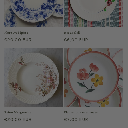
Flora Aubépine
Beausoleil
Prix
€20,00 EUR
Prix
€6,00 EUR
habituel
habituel
Reine Marguerite
Fleurs jaunes et roses
Prix
€20,00 EUR
Prix
€7,00 EUR
habituel
habituel