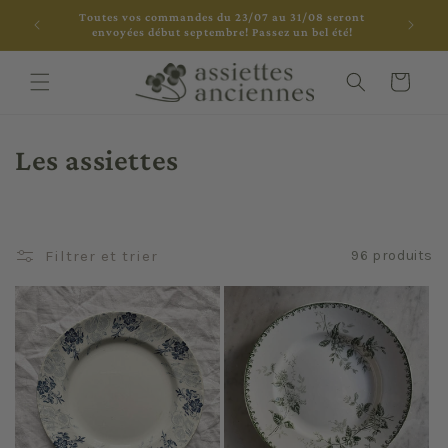
et
Toutes vos commandes du 23/07 au 31/08 seront
passer
envoyées début septembre! Passez un bel été!
au
contenu
Panier
C
Les assiettes
o
l
Filtrer et trier
96 produits
l
e
c
t
i