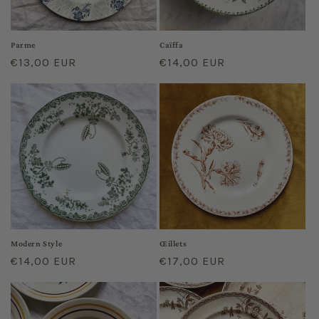
o
n
Parme
Caïffa
Prix
€13,00 EUR
Prix
€14,00 EUR
:
habituel
habituel
Modern Style
Œillets
Prix
€14,00 EUR
Prix
€17,00 EUR
habituel
habituel