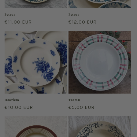
Petrus
Petrus
Prix
€11,00 EUR
Prix
€12,00 EUR
habituel
habituel
Haarlem
Tartan
Prix
€10,00 EUR
Prix
€5,00 EUR
habituel
habituel