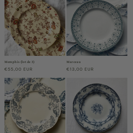
Memphis (lot de 3)
Marceau
Prix
€55,00 EUR
Prix
€13,00 EUR
habituel
habituel