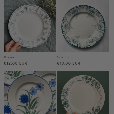
Coupes
Suzanne
Prix
€12,00 EUR
Prix
€13,00 EUR
habituel
habituel