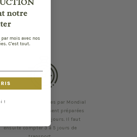
UCTION
nt notre
ter
 par mois avec nos
es. C'est tout.
CRIS
i !
s commandes envoyées par Mondial
elay sont habituellement préparées
et expédiées en 2 à 4 jours. Il faut
ensuite compter 3 à 5 jours de
transport.