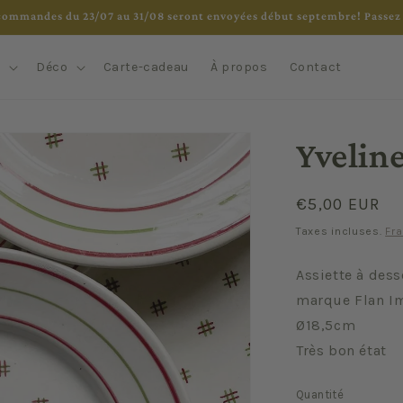
commandes du 23/07 au 31/08 seront envoyées début septembre! Passez 
e
Déco
Carte-cadeau
À propos
Contact
Yveline
Prix
€5,00 EUR
habituel
Taxes incluses.
Fra
Assiette à dess
marque Flan I
Ø18,5cm
Très bon état
Quantité
Quantité