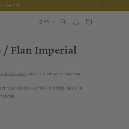
un bel été!
L
Connexion
Panier
FR
a
n
g
 / Flan Imperial
u
e
is d'expédition
calculés à l'étape de paiement.
ert Yveline de Lunéville créée pour la
mpérial