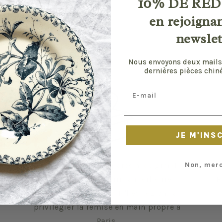
10%
DE RÉD
en rejoigna
newslet
Nous envoyons deux mails
dernières pièces chiné
Email
JE M'INS
Non, merc
Vos envois sont préparés avec grand
Le
soin pour vous offrir la meilleure
R
expérience possible. N'hésitez pas à
privilégier la remise en main propre à
Paris.