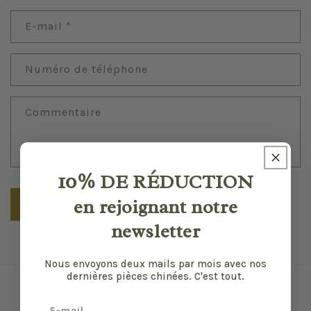
r
E-mail
*
m
u
l
Numéro de téléphone
a
i
Commentaire
r
e
d
e
10%
DE RÉDUCTION
c
en rejoignant notre
Envoyer
o
newsletter
n
t
a
Nous envoyons deux mails par mois avec nos
dernières pièces chinées. C'est tout.
c
Liens utiles
t
Email