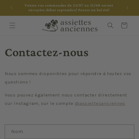
et
Toutes vos commandes du 23/07 au 31/08 seront
passer
envoyées début septembre! Passez un bel été!
au
contenu
Panier
Contactez-nous
Nous sommes disponibles pour répondre à toutes vos
questions !
Vous pouvez également nous contacter directement
sur Instagram, sur le compte
@assiettesanciennes
F
Nom
o