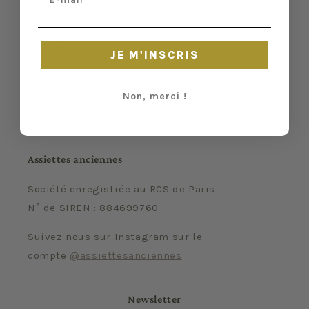
Nos réponses à vos questions
Politique de retour
JE M'INSCRIS
Conditions Générales de Vente
Non, merci !
Politique de confidentialité
Assiettes anciennes
Société enregistrée au RCS de Paris
N° de SIREN : 884699760
Suivez-nous sur Instagram sur le
compte
@assiettesanciennes
Newsletter