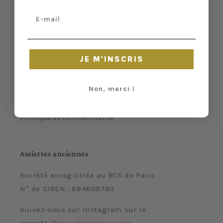
Email
Liens utiles
Nos réponses à vos questions
JE M'INSCRIS
Politique de retour
Non, merci !
Conditions Générales de Vente
Politique de confidentialité
Assiettes anciennes
Société enregistrée au RCS de Paris
N° de SIREN : 884699760
Suivez-nous sur Instagram sur le