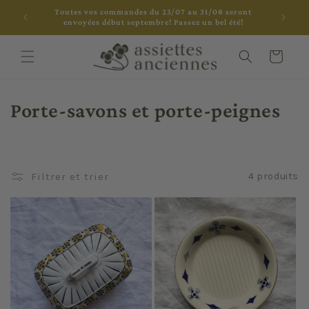
et
Toutes vos commandes du 23/07 au 31/08 seront
passer
envoyées début septembre! Passez un bel été!
au
contenu
Panier
C
Porte-savons et porte-peignes
o
l
Filtrer et trier
4 produits
l
e
c
t
i