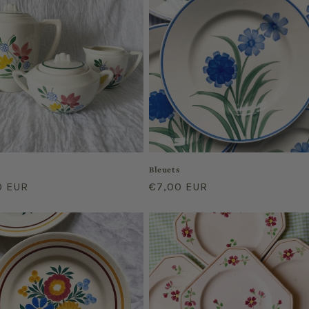
Bleuets
0 EUR
Prix
€7,00 EUR
el
habituel