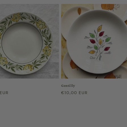
el
habituel
Gentilly
 EUR
Prix
€10,00 EUR
el
habituel