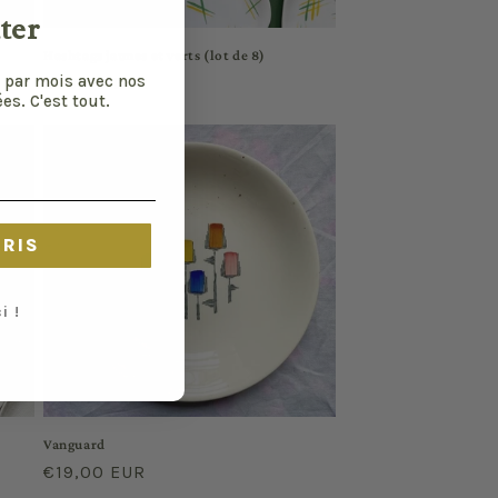
ter
Hashtags jaunes et verts (lot de 8)
 par mois avec nos
Prix
€39,00 EUR
es. C'est tout.
habituel
CRIS
i !
Vanguard
Prix
€19,00 EUR