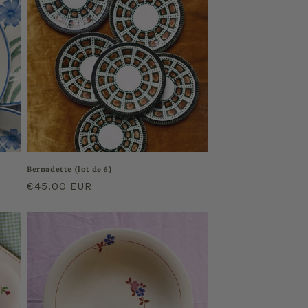
Bernadette (lot de 6)
Prix
€45,00 EUR
habituel