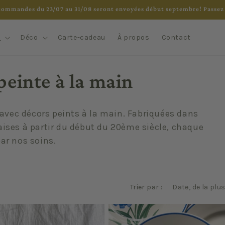
commandes du 23/07 au 31/08 seront envoyées début septembre! Passez 
e
Déco
Carte-cadeau
À propos
Contact
peinte à la main
 avec décors peints à la main. Fabriquées dans
ises à partir du début du 20ème siècle, chaque
ar nos soins.
Trier par :