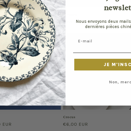
newslet
Poisson
Nous envoyons deux mails
0 EUR
Prix
€25,00 EUR
dernières pièces chiné
el
habituel
Email
JE M'INS
Non, merc
Crocus
0 EUR
Prix
€6,00 EUR