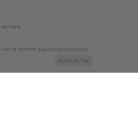
 de Paris
m sur le compte
@assiettesanciennes
Scroll To Top
Facebook
Instagram