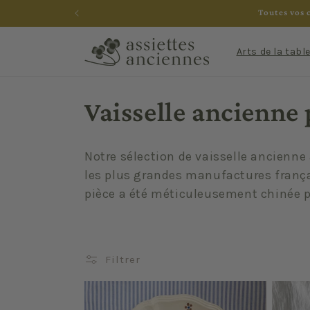
et
Toutes vos 
passer
au
contenu
Arts de la tabl
C
Vaisselle ancienne 
o
Notre sélection de vaisselle ancienne
l
les plus grandes manufactures frança
pièce a été méticuleusement chinée p
l
e
Filtrer
c