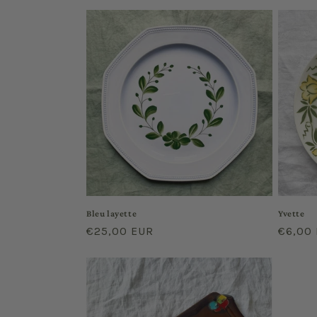
habituel
habitu
Bleu layette
Yvette
Prix
€25,00 EUR
Prix
€6,00
habituel
habitu