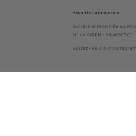
Assiettes anciennes
Société enregistrée au RCS
N° de SIREN : 884699760
Suivez-nous sur Instagra