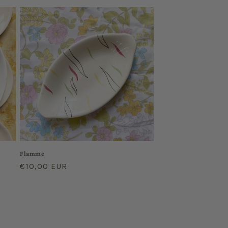
habituel
Flamme
Prix
€10,00 EUR
habituel