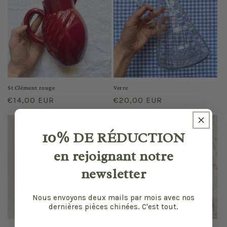
St Clément rouge
Verre
Prix
€14,00 EUR
Prix
€20,00 EUR
habituel
habituel
10%
DE RÉDUCTION
en rejoignant notre
newsletter
Nous envoyons deux mails par mois avec nos
dernières pièces chinées. C'est tout.
Email