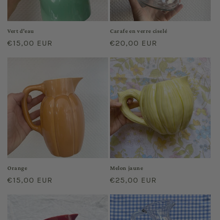
o
n
Vert d'eau
Carafe en verre ciselé
Prix
€15,00 EUR
Prix
€20,00 EUR
:
habituel
habituel
Orange
Melon jaune
Prix
€15,00 EUR
Prix
€25,00 EUR
habituel
habituel