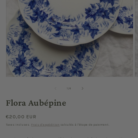
Ouvrir
O
le
le
média
m
de
1
/
4
1
2
dans
d
Flora Aubépine
une
u
fenêtre
f
modale
m
Prix
€20,00 EUR
habituel
Taxes incluses.
Frais d'expédition
calculés à l'étape de paiement.