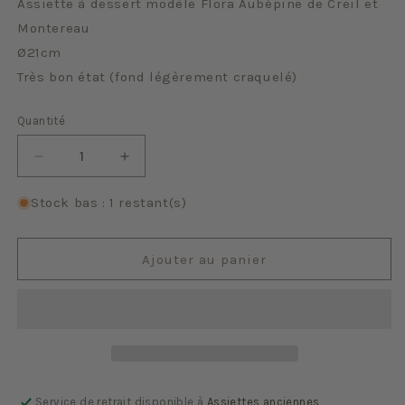
Assiette à dessert modèle Flora Aubépine de Creil et
Montereau
Ø21cm
Très bon état (fond légèrement craquelé)
Quantité
Quantité
Réduire
Augmenter
la
la
quantité
quantité
Stock bas : 1 restant(s)
de
de
Flora
Flora
Aubépine
Aubépine
Ajouter au panier
Service de retrait disponible à
Assiettes anciennes