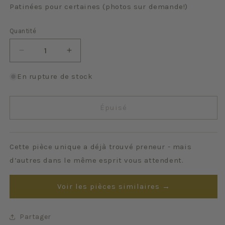
Patinées pour certaines (photos sur demande!)
Quantité
Quantité
Réduire
Augmenter
la
la
quantité
quantité
En rupture de stock
de
de
Rambouillet
Rambouillet
Épuisé
Cette pièce unique a déjà trouvé preneur - mais
d’autres dans le même esprit vous attendent.
Voir les pièces similaires →
Partager