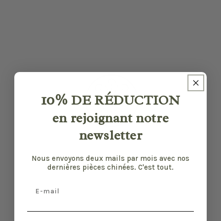
10%
DE RÉDUCTION
en rejoignant notre
newsletter
Nos pièces sont sélectionnées pour leur bon
Nous envoyons deux mails par mois avec nos
état et leurs défauts sont précisés quand il y
dernières pièces chinées. C'est tout.
en a. Malgré tout, elles ont vécu d'autres vies
Email
et certaines traces du temps peuvent nous
échapper.