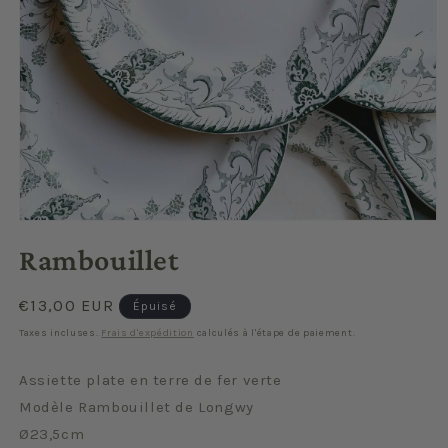
Ouvrir
le
Rambouillet
média
1
dans
une
Prix
€13,00 EUR
Épuisé
fenêtre
habituel
modale
Taxes incluses.
Frais d'expédition
calculés à l'étape de paiement.
Assiette plate en terre de fer verte
Modèle Rambouillet de Longwy
Ø23,5cm