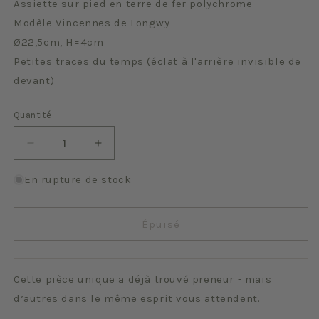
Assiette sur pied en terre de fer polychrome
Modèle Vincennes de Longwy
Ø22,5cm, H=4cm
Petites traces du temps (éclat à l'arrière invisible de
devant)
Quantité
Quantité
Réduire
Augmenter
la
la
quantité
quantité
En rupture de stock
de
de
Vincennes
Vincennes
Épuisé
Cette pièce unique a déjà trouvé preneur - mais
d’autres dans le même esprit vous attendent.