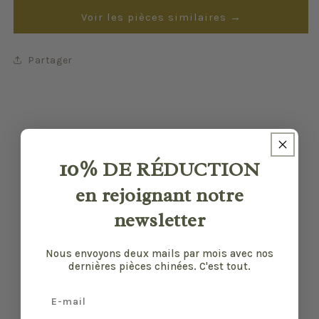
Voir les pièces similaires →
Partager
10%
DE RÉDUCTION
en rejoignant notre
newsletter
Nous envoyons deux mails par mois avec nos
dernières pièces chinées. C'est tout.
Nos pièces sont sélectionnées pour leur bon
Email
état et leurs défauts sont précisés quand il y