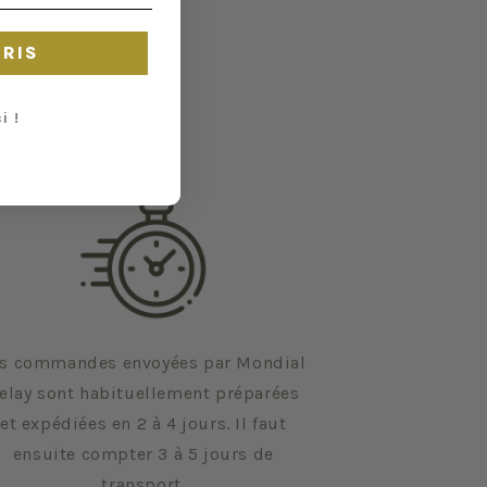
CRIS
i !
s commandes envoyées par Mondial
elay sont habituellement préparées
et expédiées en 2 à 4 jours. Il faut
ensuite compter 3 à 5 jours de
transport.