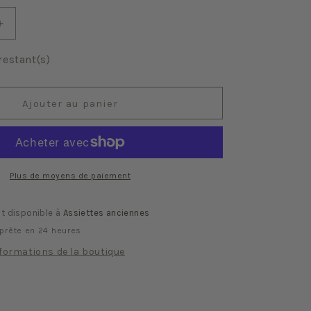
Augmenter
la
quantité
restant(s)
de
Villeroy
Rose
Ajouter au panier
Plus de moyens de paiement
it disponible à
Assiettes anciennes
prête en 24 heures
nformations de la boutique