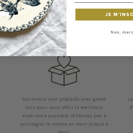
JE M'INS
Non, merc
Vos envois sont préparés avec grand
Le
soin pour vous offrir la meilleure
R
expérience possible. N'hésitez pas à
privilégier la remise en main propre à
Paris.