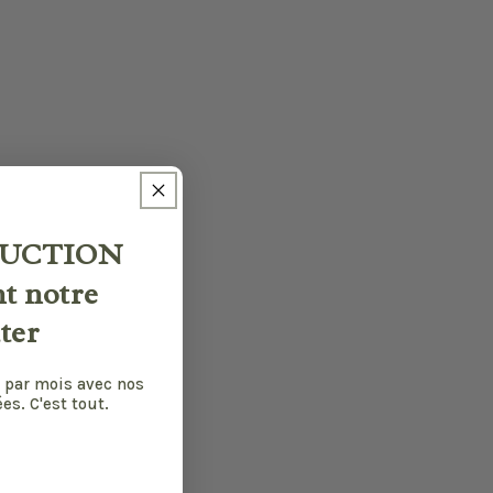
UCTION
nt notre
ter
 par mois avec nos
es. C'est tout.