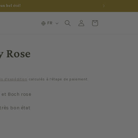
un bel été!
L
Connexion
Panier
FR
a
n
g
y Rose
u
e
is d'expédition
calculés à l'étape de paiement.
y et Boch rose
très bon état