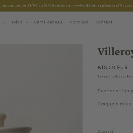
commandes du 23/07 au 31/08 seront envoyées début septembre! Passez 
e
Déco
Carte-cadeau
À propos
Contact
Villero
Prix
€15,00 EUR
habituel
Taxes incluses.
Fra
Sucrier Villero
Craquelé mais 
Quantité
Quantité