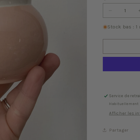
Réduire
la
quantité
Stock bas : 1 
de
Villeroy
Rose
Service de retra
Habituellement 
Afficher les i
Partager