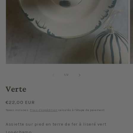
Ouvrir
O
le
le
média
m
de
1
/
2
1
2
dans
d
Verte
une
u
fenêtre
f
modale
m
Prix
€22,00 EUR
habituel
Taxes incluses.
Frais d'expédition
calculés à l'étape de paiement.
Assiette sur pied en terre de fer à liseré vert
Longchamp