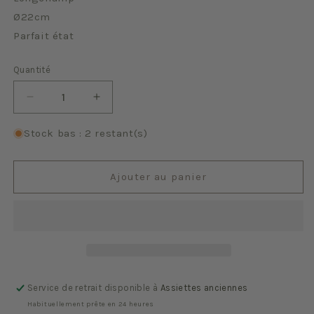
Ø22cm
Parfait état
Quantité
Quantité
Réduire
Augmenter
la
la
quantité
quantité
Stock bas : 2 restant(s)
de
de
Verte
Verte
Ajouter au panier
Service de retrait disponible à
Assiettes anciennes
Habituellement prête en 24 heures