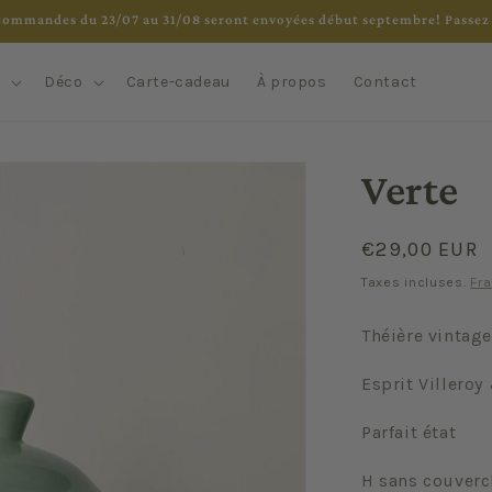
commandes du 23/07 au 31/08 seront envoyées début septembre! Passez 
e
Déco
Carte-cadeau
À propos
Contact
Verte
Prix
€29,00 EUR
habituel
Taxes incluses.
Fra
Théière vintage
Esprit Villeroy
Parfait état
H sans couverc