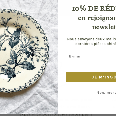
Partager
10%
DE RÉD
en rejoigna
newslet
Nous envoyons deux mails
dernières pièces chiné
Email
JE M'INS
Non, merc
Vos envois sont préparés avec grand
Le
soin pour vous offrir la meilleure
R
expérience possible. N'hésitez pas à