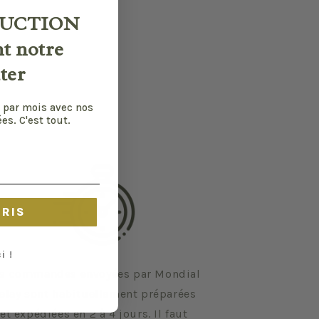
UCTION
nt notre
ter
 par mois avec nos
es. C'est tout.
CRIS
i !
s commandes envoyées par Mondial
elay sont habituellement préparées
et expédiées en 2 à 4 jours. Il faut