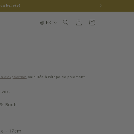
un bel été!
L
Connexion
Panier
FR
a
n
g
u
e
is d'expédition
calculés à l'étape de paiement.
 vert
 & Boch
le = 17cm