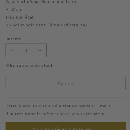
Vase vert d’eau Moulin des Loups
H=21cm
Très bon état
Un point noir dans l'émail (d'origine)
Quantité
Quantité
Réduire
Augmenter
la
la
quantité
quantité
En rupture de stock
de
de
Vert
Vert
d&#39;eau
d&#39;eau
Épuisé
Cette pièce unique a déjà trouvé preneur - mais
d’autres dans le même esprit vous attendent.
Voir les pièces similaires →