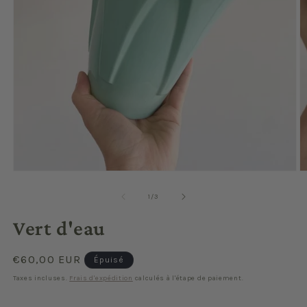
Ouvrir
O
le
le
média
m
de
1
/
3
1
2
dans
d
Vert d'eau
une
u
fenêtre
f
modale
m
Prix
€60,00 EUR
Épuisé
habituel
Taxes incluses.
Frais d'expédition
calculés à l'étape de paiement.