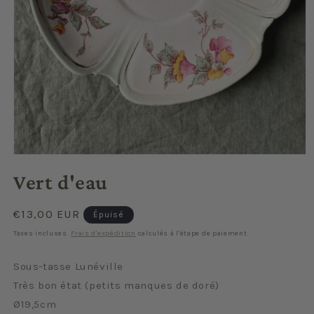
Ouvrir
le
Vert d'eau
média
1
dans
une
Prix
€13,00 EUR
Épuisé
fenêtre
habituel
modale
Taxes incluses.
Frais d'expédition
calculés à l'étape de paiement.
Sous-tasse Lunéville
Très bon état (petits manques de doré)
Ø19,5cm