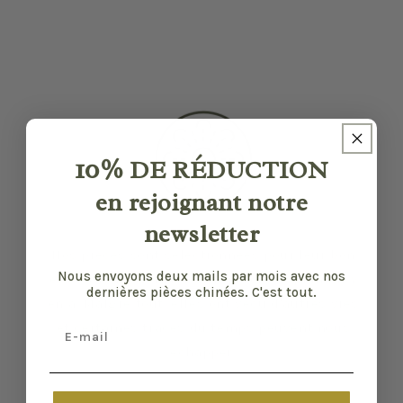
10%
DE RÉDUCTION
en rejoignant notre
newsletter
Nos pièces sont sélectionnées pour leur bon
Nous envoyons deux mails par mois avec nos
état et leurs défauts sont précisés quand il y
dernières pièces chinées. C'est tout.
en a. Malgré tout, elles ont vécu d'autres vies
Email
et certaines traces du temps peuvent nous
échapper.