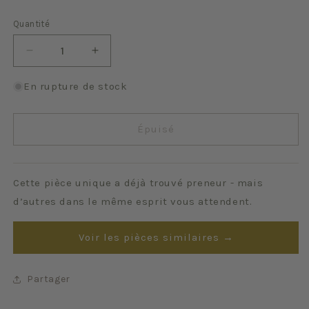
Quantité
Quantité
Réduire
Augmenter
la
la
quantité
quantité
En rupture de stock
de
de
Vert
Vert
d&#39;eau
d&#39;eau
Épuisé
Cette pièce unique a déjà trouvé preneur - mais
d’autres dans le même esprit vous attendent.
Voir les pièces similaires →
Partager