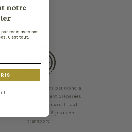
nt notre
ter
 par mois avec nos
es. C'est tout.
CRIS
s commandes envoyées par Mondial
i !
elay sont habituellement préparées
et expédiées en 2 à 4 jours. Il faut
ensuite compter 3 à 5 jours de
transport.