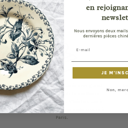
en rejoigna
newslet
Nous envoyons deux mails
dernières pièces chiné
Email
JE M'INS
Vos envois sont préparés avec grand
Le
Non, merc
soin pour vous offrir la meilleure
R
expérience possible. N'hésitez pas à
privilégier la remise en main propre à
Paris.