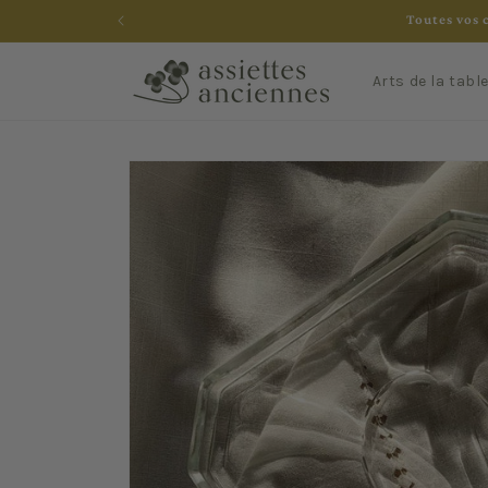
et
Toutes vos 
passer
au
contenu
Arts de la tabl
Passer aux
informations
produits