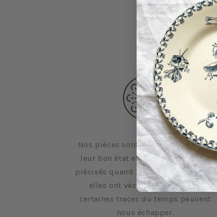
Nos pièces sont sélectionnées pour
leur bon état et leurs défauts sont
précisés quand il y en a. Malgré tout,
elles ont vécu d'autres vies et
certaines traces du temps peuvent
nous échapper.