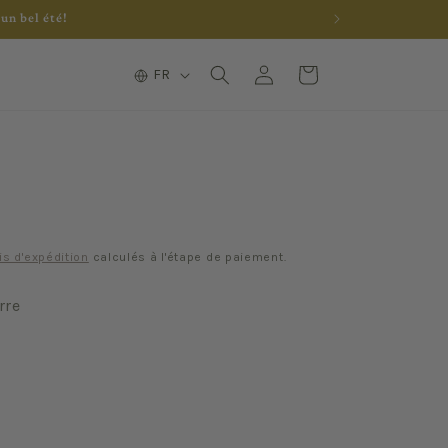
un bel été!
L
Connexion
Panier
FR
a
n
g
u
e
is d'expédition
calculés à l'étape de paiement.
rre