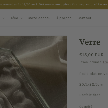
commandes du 23/07 au 31/08 seront envoyées début septembre! Passez 
e
Déco
Carte-cadeau
À propos
Contact
Verre
Prix
€15,00 EUR
habituel
Taxes incluses.
Fra
Petit plat en ve
25,5x22,5cm
Parfait état
Quantité
Quantité