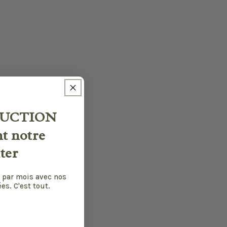
UCTION
nt notre
ter
 par mois avec nos
es. C'est tout.