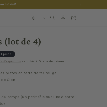
un bel été!
L
Connexion
Panier
FR
a
n
g
 (lot de 4)
u
e
Épuisé
is d'expédition
calculés à l'étape de paiement.
tes plates en terre de fer rouge
 de Gien
s du temps (un petit fêle sur une d'entre
to)