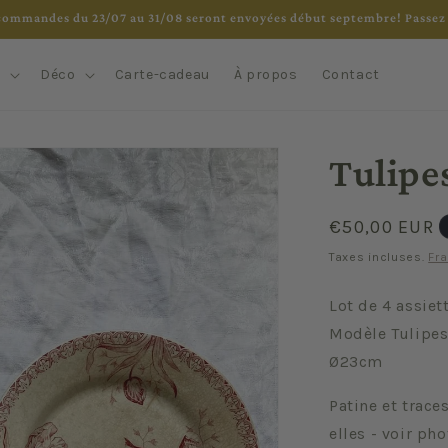
commandes du 23/07 au 31/08 seront envoyées début septembre! Passez 
e
Déco
Carte-cadeau
À propos
Contact
Tulipes
Prix
€50,00 EUR
habituel
Taxes incluses.
Fra
Lot de 4 assiet
Modèle Tulipes
Ø23cm
Patine et trace
elles - voir pho