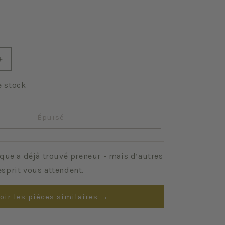
Augmenter
la
quantité
e stock
de
Tulipes
(lot
Épuisé
de
4)
que a déjà trouvé preneur - mais d’autres
sprit vous attendent.
oir les pièces similaires →