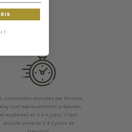
CRIS
i !
s commandes envoyées par Mondial
elay sont habituellement préparées
et expédiées en 2 à 4 jours. Il faut
ensuite compter 3 à 5 jours de
transport.