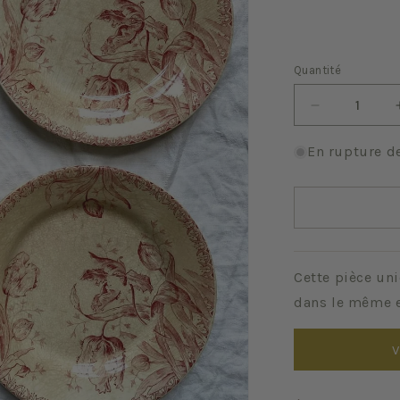
Quantité
Quantité
Réduire
la
quantité
En rupture d
de
Tulipes
(lot
de
4)
Cette pièce uni
dans le même e
V