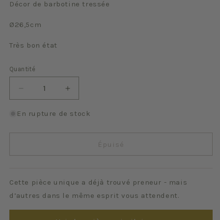
Décor de barbotine tressée
Ø
26,5cm
Très bon état
Quantité
Quantité
Réduire
Augmenter
la
la
quantité
quantité
En rupture de stock
de
de
Tressé
Tressé
vert
vert
Épuisé
Cette pièce unique a déjà trouvé preneur - mais
d’autres dans le même esprit vous attendent.