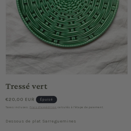
Ouvrir
le
Tressé vert
média
1
dans
une
Prix
€20,00 EUR
Épuisé
fenêtre
habituel
modale
Taxes incluses.
Frais d'expédition
calculés à l'étape de paiement.
Dessous de plat Sarreguemines