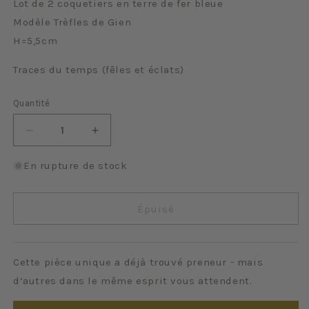
Lot de 2 coquetiers en terre de fer bleue
Modèle Trèfles de Gien
H=5,5cm
Traces du temps (fêles et éclats)
Quantité
Quantité
Réduire
Augmenter
la
la
quantité
quantité
En rupture de stock
de
de
Trèfles
Trèfles
Épuisé
Cette pièce unique a déjà trouvé preneur - mais
d’autres dans le même esprit vous attendent.