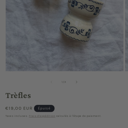
Ouvrir
O
le
le
média
m
de
1
/
3
1
2
dans
d
Trèfles
une
u
fenêtre
f
modale
m
Prix
€19,00 EUR
Épuisé
habituel
Taxes incluses.
Frais d'expédition
calculés à l'étape de paiement.