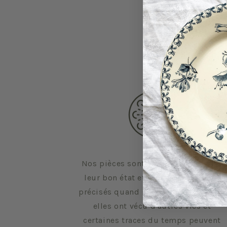
Nos pièces sont sélectionnées pour
leur bon état et leurs défauts sont
précisés quand il y en a. Malgré tout,
elles ont vécu d'autres vies et
certaines traces du temps peuvent