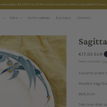
commandes du 23/07 au 31/08 seront envoyées début septembre! Passez 
e
Déco
Carte-cadeau
À propos
Contact
Sagitta
Prix
€17,00 EUR
habituel
Taxes incluses.
Fra
Assiette plate 
Modèle Sagitt
Ø24,5cm
Très bon état s