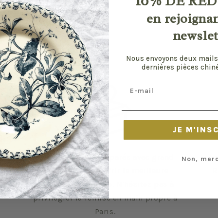
10%
DE RÉD
en rejoigna
newslet
Nous envoyons deux mails
dernières pièces chiné
Email
JE M'INS
Vos envois sont préparés avec grand
Le
Non, merc
soin pour vous offrir la meilleure
R
expérience possible. N'hésitez pas à
privilégier la remise en main propre à
Paris.