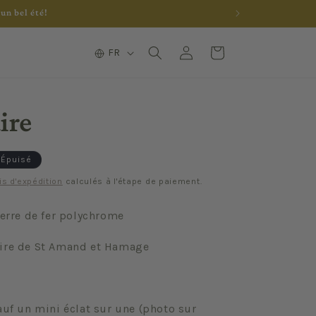
un bel été!
L
Connexion
Panier
FR
a
n
g
ire
u
e
Épuisé
is d'expédition
calculés à l'étape de paiement.
terre de fer polychrome
aire de St Amand et Hamage
auf un mini éclat sur une (photo sur