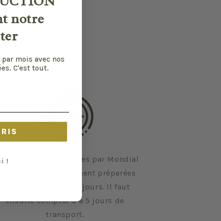
UCTION
nt notre
ter
 par mois avec nos
es. C'est tout.
CRIS
s commandes envoyées par Mondial
i !
elay sont habituellement préparées
et expédiées en 2 à 4 jours. Il faut
ensuite compter 3 à 5 jours de
transport.