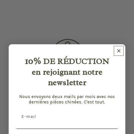
10%
DE RÉDUCTION
en rejoignant notre
newsletter
Nos pièces sont sélectionnées pour leur bon
état et leurs défauts sont précisés quand il y
Nous envoyons deux mails par mois avec nos
dernières pièces chinées. C'est tout.
en a. Malgré tout, elles ont vécu d'autres vies
et certaines traces du temps peuvent nous
Email
échapper.