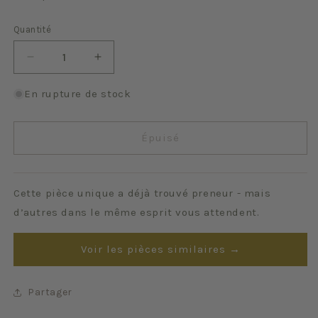
Quantité
Quantité
Réduire
Augmenter
la
la
quantité
quantité
En rupture de stock
de
de
Royat
Royat
Épuisé
Cette pièce unique a déjà trouvé preneur - mais
d’autres dans le même esprit vous attendent.
Voir les pièces similaires →
Partager