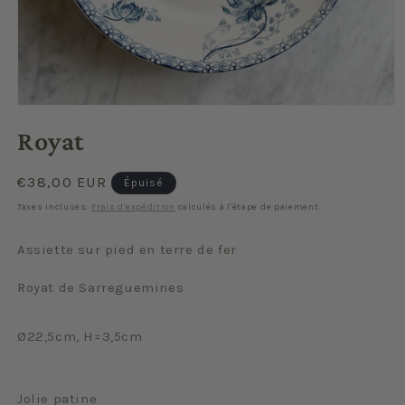
Ouvrir
le
Royat
média
1
dans
une
Prix
€38,00 EUR
Épuisé
fenêtre
habituel
modale
Taxes incluses.
Frais d'expédition
calculés à l'étape de paiement.
Assiette sur pied en terre de fer
Royat de Sarreguemines
Ø22,5cm, H=3,5cm
Jolie patine