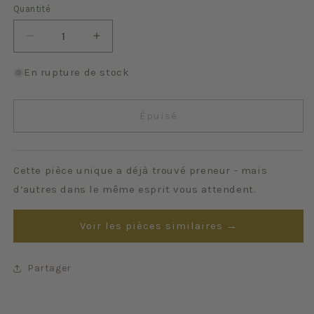
Quantité
Quantité
Réduire
Augmenter
la
la
quantité
quantité
En rupture de stock
de
de
Rosa
Rosa
Épuisé
Cette pièce unique a déjà trouvé preneur - mais
d’autres dans le même esprit vous attendent.
Voir les pièces similaires →
Partager