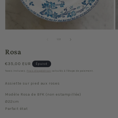
Ouvrir
O
le
le
média
m
de
1
/
2
1
2
dans
d
Rosa
une
u
fenêtre
f
modale
m
Prix
€35,00 EUR
Épuisé
habituel
Taxes incluses.
Frais d'expédition
calculés à l'étape de paiement.
Assiette sur pied aux roses
Modèle Rosa de BFK (non estampillée)
Ø22cm
Parfait état