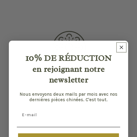
10%
DE RÉDUCTION
en rejoignant notre
newsletter
Nos pièces sont sélectionnées pour leur bon
état et leurs défauts sont précisés quand il y
Nous envoyons deux mails par mois avec nos
en a. Malgré tout, elles ont vécu d'autres vies
dernières pièces chinées. C'est tout.
et certaines traces du temps peuvent nous
Email
échapper.