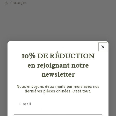
Partager
10%
DE RÉDUCTION
en rejoignant notre
newsletter
Nous envoyons deux mails par mois avec nos
Nos pièces sont sélectionnées pour leur bon
dernières pièces chinées. C'est tout.
état et leurs défauts sont précisés quand il y
Email
en a. Malgré tout, elles ont vécu d'autres vies
et certaines traces du temps peuvent nous
échapper.