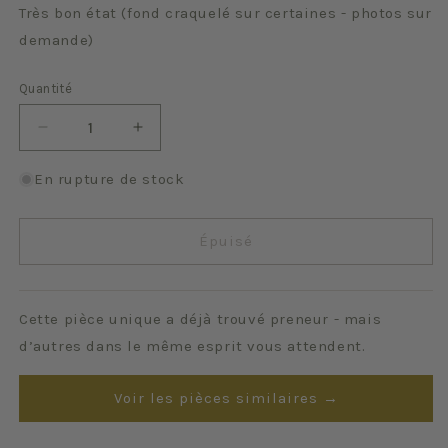
Très bon état (fond craquelé sur certaines - photos sur
demande)
Quantité
Quantité
Réduire
Augmenter
la
la
quantité
quantité
En rupture de stock
de
de
Rambouillet
Rambouillet
Épuisé
Cette pièce unique a déjà trouvé preneur - mais
d’autres dans le même esprit vous attendent.
Voir les pièces similaires →