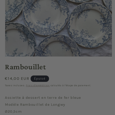
Ouvrir
le
Rambouillet
média
1
dans
une
Prix
€14,00 EUR
Épuisé
fenêtre
habituel
modale
Taxes incluses.
Frais d'expédition
calculés à l'étape de paiement.
Assiette à dessert en terre de fer bleue
Modèle Rambouillet de Longwy
Ø20,5cm