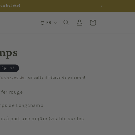
un bel été!
L
Connexion
Panier
FR
a
n
g
mps
u
e
Épuisé
is d'expédition
calculés à l'étape de paiement.
e fer rouge
mps de Longchamp
is à part une piqûre (visible sur les