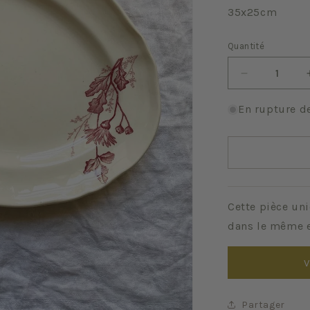
35x25cm
Quantité
Quantité
Réduire
la
quantité
En rupture d
de
Printemps
Cette pièce uni
dans le même e
V
Partager