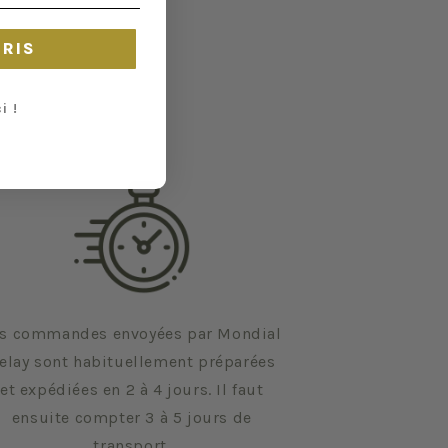
CRIS
i !
s commandes envoyées par Mondial
elay sont habituellement préparées
et expédiées en 2 à 4 jours. Il faut
ensuite compter 3 à 5 jours de
transport.