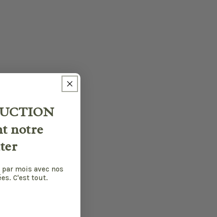
UCTION
nt notre
ter
 par mois avec nos
es. C'est tout.