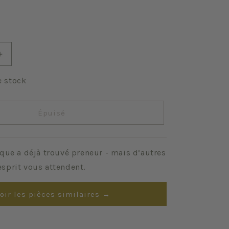
Augmenter
la
quantité
e stock
de
Printemps
Épuisé
que a déjà trouvé preneur - mais d’autres
sprit vous attendent.
oir les pièces similaires →