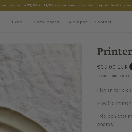
commandes du 23/07 au 31/08 seront envoyées début septembre! Passez 
e
Déco
Carte-cadeau
À propos
Contact
Printe
Prix
€35,00 EUR
habituel
Taxes incluses.
Fra
Plat en terre d
Modèle Printe
Très bon état m
photos)