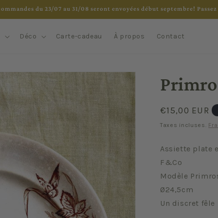
commandes du 23/07 au 31/08 seront envoyées début septembre! Passez 
e
Déco
Carte-cadeau
À propos
Contact
Primro
Prix
€15,00 EUR
habituel
Taxes incluses.
Fra
Assiette plate 
F&Co
Modèle Primro
Ø24,5cm
Un discret fêle