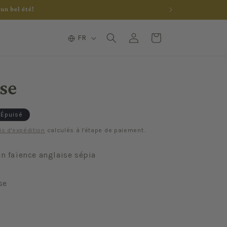
un bel été!
L
Connexion
Panier
FR
a
n
g
se
u
e
Épuisé
is d'expédition
calculés à l'étape de paiement.
en faïence anglaise sépia
se