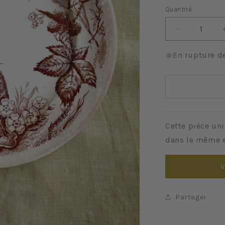
Quantité
Quantité
Réduire
la
quantité
En rupture d
de
Primrose
Cette pièce uni
dans le même e
V
Partager