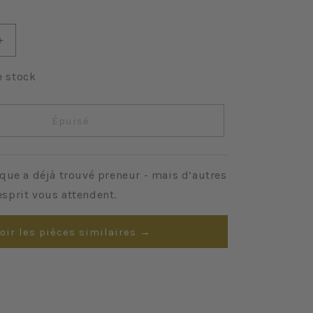
Augmenter
la
quantité
e stock
de
Primrose
Épuisé
que a déjà trouvé preneur - mais d’autres
sprit vous attendent.
oir les pièces similaires →