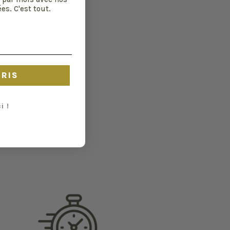
es. C'est tout.
CRIS
i !