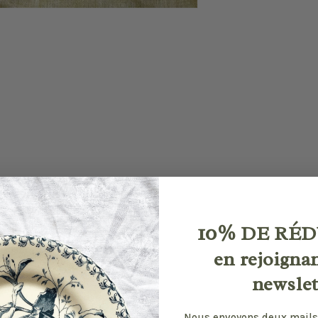
10%
DE RÉD
en rejoigna
newslet
Nous envoyons deux mails