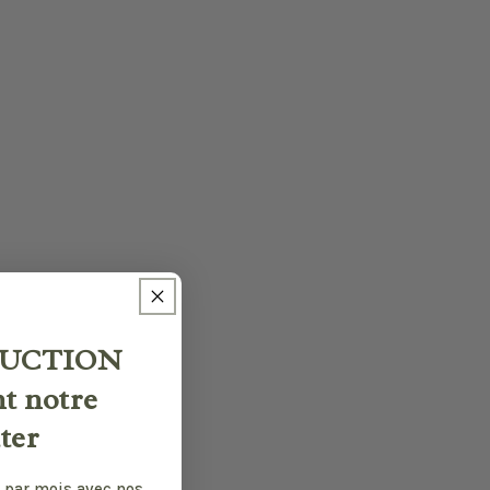
UCTION
nt notre
ter
 par mois avec nos