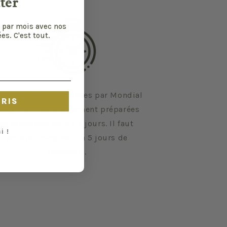
ter
 par mois avec nos
es. C'est tout.
s commandes envoyées par Mondial
CRIS
elay sont habituellement préparées
et expédiées en 2 à 4 jours. Il faut
i !
ensuite compter 3 à 5 jours de
transport.