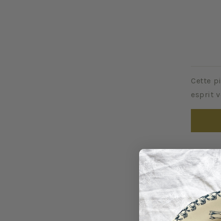
Cette p
esprit 