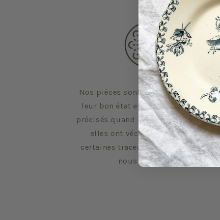
Nos pièces sont sélectionnées pour
leur bon état et leurs défauts sont
précisés quand il y en a. Malgré tout,
elles ont vécu d'autres vies et
certaines traces du temps peuvent
nous échapper.