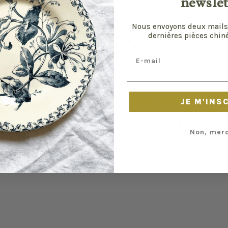
newslet
Nous envoyons deux mails
dernières pièces chiné
Email
Vos envois sont préparés avec grand
Le
JE M'INS
soin pour vous offrir la meilleure
R
expérience possible. N'hésitez pas à
Non, merc
privilégier la remise en main propre à
Paris.