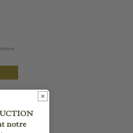
e même
UCTION
nt notre