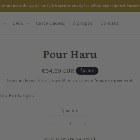
commandes du 23/07 au 31/08 seront envoyées début septembre! Passez 
e
Déco
Carte-cadeau
À propos
Contact
 aux
Pour Haru
ations
ts
Prix
€34,00 EUR
Épuisé
habituel
Taxes incluses.
Frais d'expédition
calculés à l'étape de paiement.
ttes Fontanges
Quantité
Quantité
Réduire
Augmenter
la
la
quantité
quantité
En rupture de stock