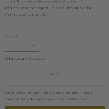
Lot de 6 porte couteaux crème et dorés
Très bon état mis à part un petit impact sur l'un
d'entre eux (voir photo)
Quantité
Quantité
Réduire
Augmenter
la
la
quantité
quantité
En rupture de stock
de
de
Porte
Porte
couteaux
couteaux
Épuisé
crème
crème
et
et
dorés
dorés
Cette pièce unique a déjà trouvé preneur - mais
d’autres dans le même esprit vous attendent.