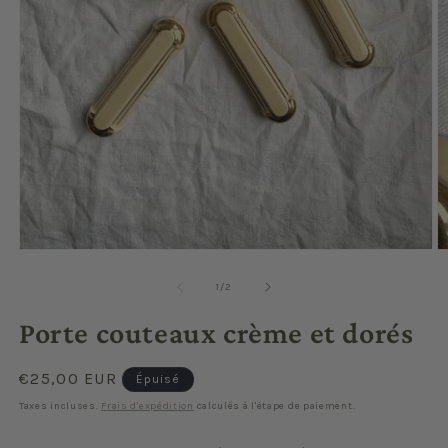
Ouvrir
O
le
le
média
m
de
1
/
2
1
2
dans
d
Porte couteaux crème et dorés
une
u
fenêtre
f
modale
m
Prix
€25,00 EUR
Épuisé
habituel
Taxes incluses.
Frais d'expédition
calculés à l'étape de paiement.