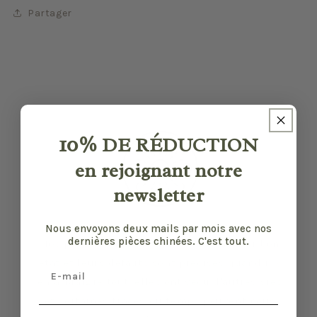
Partager
10%
DE RÉDUCTION
en rejoignant notre
newsletter
Nous envoyons deux mails par mois avec nos
dernières pièces chinées. C'est tout.
Nos pièces sont sélectionnées pour leur bon
état et leurs défauts sont précisés quand il y
Email
en a. Malgré tout, elles ont vécu d'autres vies
et certaines traces du temps peuvent nous