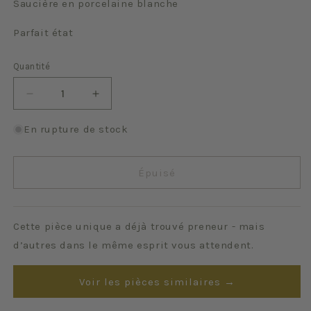
Saucière en porcelaine blanche
Parfait état
Quantité
Quantité
Réduire
Augmenter
la
la
quantité
quantité
En rupture de stock
de
de
Porcelaine
Porcelaine
blanche
blanche
Épuisé
Cette pièce unique a déjà trouvé preneur - mais
d’autres dans le même esprit vous attendent.
Voir les pièces similaires →