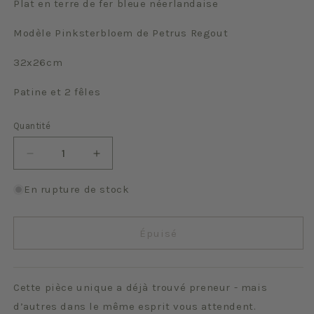
Plat en terre de fer bleue néerlandaise
Modèle Pinksterbloem de Petrus Regout
32x26cm
Patine et 2 fêles
Quantité
Quantité
Réduire
Augmenter
la
la
quantité
quantité
En rupture de stock
de
de
Pinksterbloem
Pinksterbloem
Épuisé
Cette pièce unique a déjà trouvé preneur - mais
d’autres dans le même esprit vous attendent.