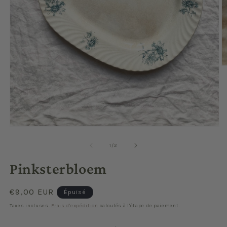
O
le
m
2
d
u
f
m
Ouvrir
le
média
de
1
/
2
1
dans
Pinksterbloem
une
fenêtre
modale
Prix
€9,00 EUR
Épuisé
habituel
Taxes incluses.
Frais d'expédition
calculés à l'étape de paiement.