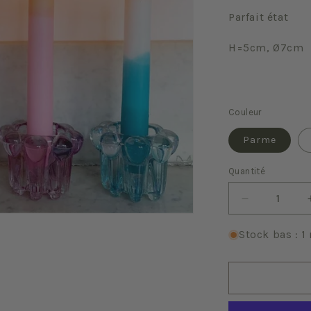
Parfait état
H=5cm,
Ø7cm
Couleur
Parme
Quantité
Quantité
Réduire
la
quantité
Stock bas : 1 
de
Petit
bougeoir
en
verre