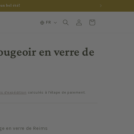
un bel été!
L
Connexion
Panier
FR
a
n
g
ougeoir en verre de
u
e
is d'expédition
calculés à l'étape de paiement.
ge en verre de Reims