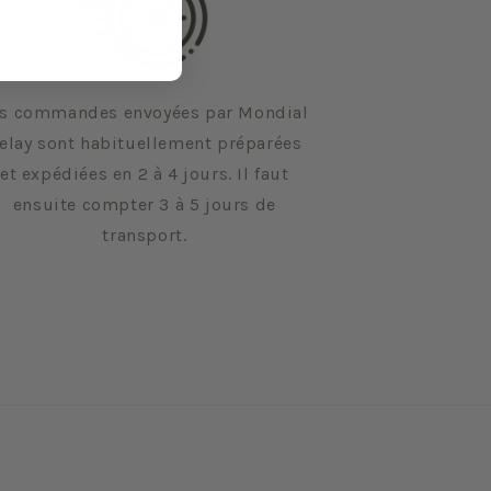
s commandes envoyées par Mondial
elay sont habituellement préparées
et expédiées en 2 à 4 jours. Il faut
ensuite compter 3 à 5 jours de
transport.