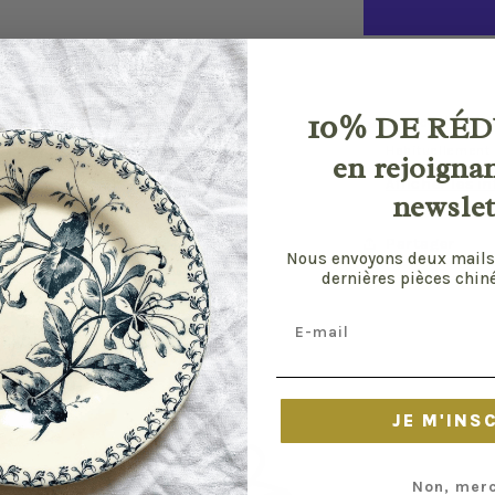
de
Reims
10%
DE RÉD
Service de retra
Habituellement 
en rejoigna
Afficher les i
newslet
Partager
Nous envoyons deux mails
dernières pièces chiné
Email
JE M'INS
Non, merc