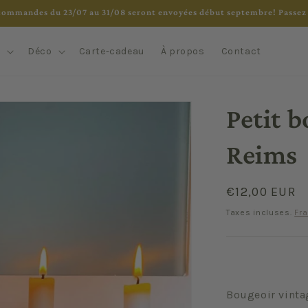
commandes du 23/07 au 31/08 seront envoyées début septembre! Passez 
e
Déco
Carte-cadeau
À propos
Contact
Petit b
Reims
Prix
€12,00 EUR
habituel
Taxes incluses.
Fra
Bougeoir vinta