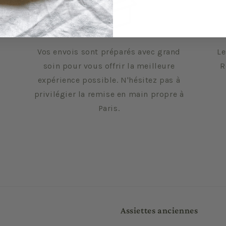
Vos envois sont préparés avec grand
Le
soin pour vous offrir la meilleure
R
expérience possible. N'hésitez pas à
privilégier la remise en main propre à
Paris.
Assiettes anciennes