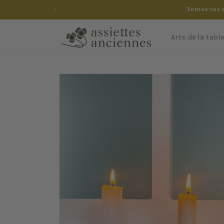
et
Toutes vos 
passer
au
contenu
Arts de la tabl
Passer aux
informations
produits