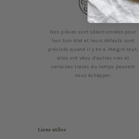
Nos pièces sont sélectionnées pour
leur bon état et leurs défauts sont
précisés quand il y en a. Malgré tout,
elles ont vécu d'autres vies et
certaines traces du temps peuvent
nous échapper.
Liens utiles