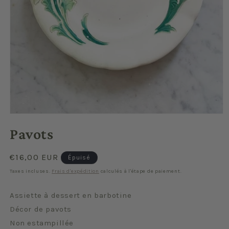
Ouvrir
le
Pavots
média
1
dans
une
Prix
€16,00 EUR
Épuisé
fenêtre
habituel
modale
Taxes incluses.
Frais d'expédition
calculés à l'étape de paiement.
Assiette à dessert en barbotine
Décor de pavots
Non estampillée