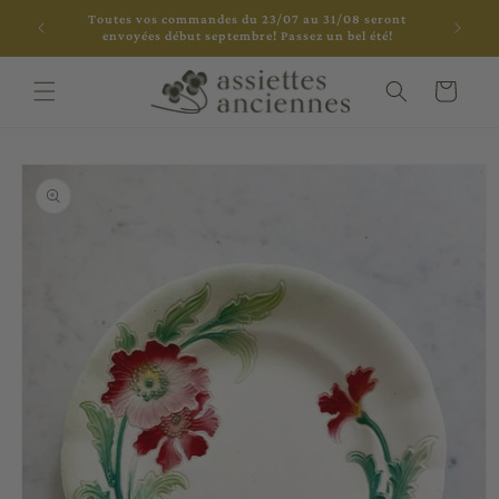
et
Toutes vos commandes du 23/07 au 31/08 seront
passer
envoyées début septembre! Passez un bel été!
au
contenu
Panier
Passer aux
informations
produits