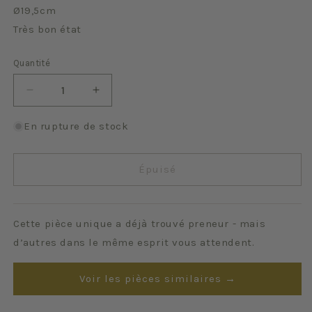
Ø19,5cm
Très bon état
Quantité
Quantité
Réduire
Augmenter
la
la
quantité
quantité
En rupture de stock
de
de
Pavots
Pavots
Épuisé
Cette pièce unique a déjà trouvé preneur - mais
d’autres dans le même esprit vous attendent.
Voir les pièces similaires →