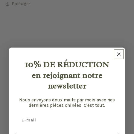
Partager
10%
DE RÉDUCTION
en rejoignant notre
newsletter
Nous envoyons deux mails par mois avec nos
Nos pièces sont sélectionnées pour leur bon
dernières pièces chinées. C'est tout.
état et leurs défauts sont précisés quand il y
Email
en a. Malgré tout, elles ont vécu d'autres vies
et certaines traces du temps peuvent nous
échapper.