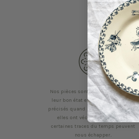
Nos pièces sont sélectionnées pour
leur bon état et leurs défauts sont
précisés quand il y en a. Malgré tout,
elles ont vécu d'autres vies et
certaines traces du temps peuvent
nous échapper.