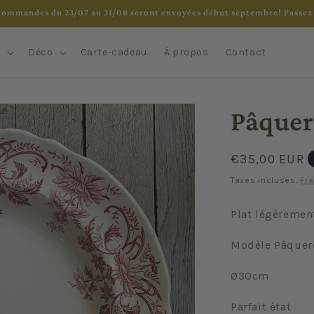
commandes du 23/07 au 31/08 seront envoyées début septembre! Passez 
e
Déco
Carte-cadeau
À propos
Contact
Pâquer
Prix
€35,00 EUR
habituel
Taxes incluses.
Fra
Plat légèrement
Modèle Pâquer
Ø30cm
Parfait état