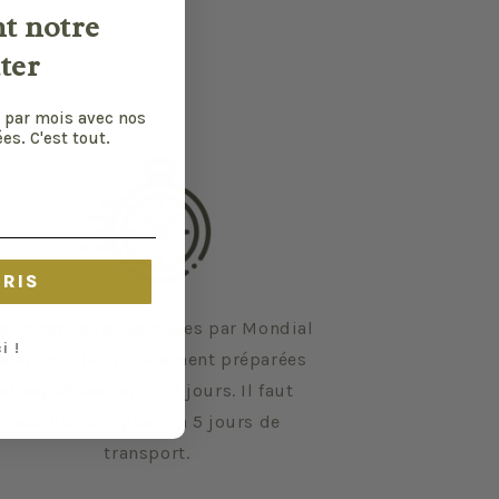
nt notre
ter
 par mois avec nos
es. C'est tout.
CRIS
s commandes envoyées par Mondial
i !
elay sont habituellement préparées
et expédiées en 2 à 4 jours. Il faut
ensuite compter 3 à 5 jours de
transport.