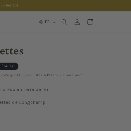
un bel été!
L
Connexion
Panier
FR
a
n
g
ettes
u
e
Épuisé
is d'expédition
calculés à l'étape de paiement.
 creux en terre de fer
ettes de Longchamp