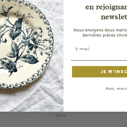
en rejoigna
newslet
Nous envoyons deux mails
dernières pièces chiné
Email
JE M'INS
Vos envois sont préparés avec grand
Le
Non, merc
soin pour vous offrir la meilleure
R
expérience possible. N'hésitez pas à
privilégier la remise en main propre à
Paris.