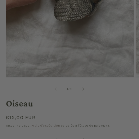
Ouvrir
O
le
le
média
m
de
1
/
3
1
2
dans
d
Oiseau
une
u
fenêtre
f
modale
m
Prix
€15,00 EUR
habituel
Taxes incluses.
Frais d'expédition
calculés à l'étape de paiement.