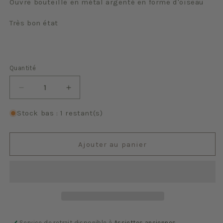
Ouvre bouteille en métal argenté en forme d'oiseau
Très bon état
Quantité
Quantité
Réduire
Augmenter
la
la
quantité
quantité
Stock bas : 1 restant(s)
de
de
Oiseau
Oiseau
Ajouter au panier
Service de retrait disponible à
Assiettes anciennes