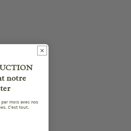
UCTION
nt notre
ter
 par mois avec nos
es. C'est tout.