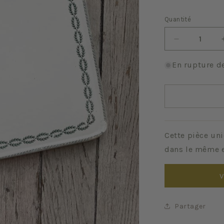
Quantité
Quantité
Réduire
la
quantité
En rupture d
de
Nobilis
Cette pièce uni
dans le même e
V
Partager