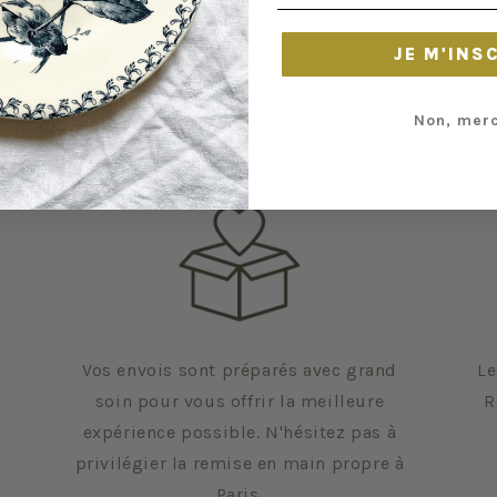
JE M'INS
Non, merc
Vos envois sont préparés avec grand
Le
soin pour vous offrir la meilleure
R
expérience possible. N'hésitez pas à
privilégier la remise en main propre à
Paris.