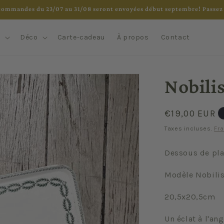
commandes du 23/07 au 31/08 seront envoyées début septembre! Passez 
e
Déco
Carte-cadeau
À propos
Contact
Nobili
Prix
€19,00 EUR
habituel
Taxes incluses.
Fra
Dessous de plat
Modèle Nobili
20,5x20,5cm
Un éclat à l'an