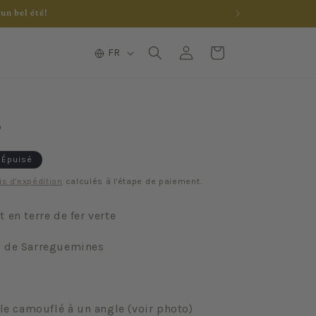
un bel été!
L
Connexion
Panier
FR
a
n
g
s
u
e
Épuisé
is d'expédition
calculés à l'étape de paiement.
 en terre de fer verte
s de Sarreguemines
gle camouflé à un angle (voir photo)