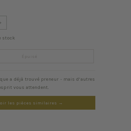
Augmenter
la
quantité
e stock
de
Nobilis
Épuisé
que a déjà trouvé preneur - mais d’autres
sprit vous attendent.
oir les pièces similaires →