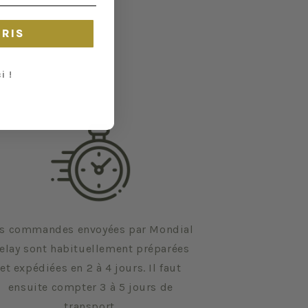
CRIS
i !
s commandes envoyées par Mondial
elay sont habituellement préparées
et expédiées en 2 à 4 jours. Il faut
ensuite compter 3 à 5 jours de
transport.