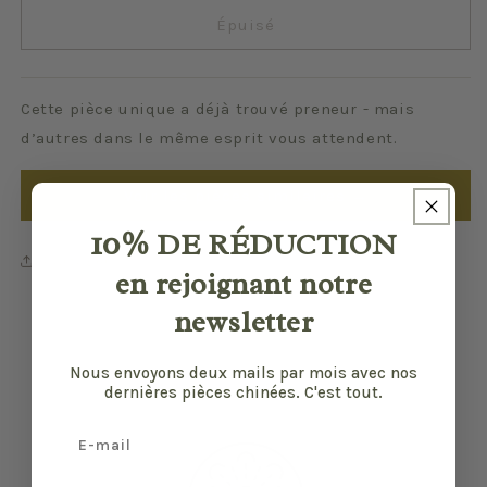
Lille
Lille
Épuisé
Cette pièce unique a déjà trouvé preneur - mais
d’autres dans le même esprit vous attendent.
Voir les pièces similaires →
10%
DE RÉDUCTION
Partager
en rejoignant notre
newsletter
Nous envoyons deux mails par mois avec nos
dernières pièces chinées. C'est tout.
Email