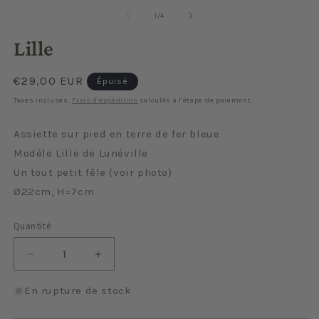
de
1
/
4
Lille
Prix
€29,00 EUR
Épuisé
habituel
Taxes incluses.
Frais d'expédition
calculés à l'étape de paiement.
Assiette sur pied en terre de fer bleue
Modèle Lille de Lunéville
Un tout petit fêle (voir photo)
Ø22cm, H=7cm
Quantité
Quantité
Réduire
Augmenter
la
la
quantité
quantité
En rupture de stock
de
de