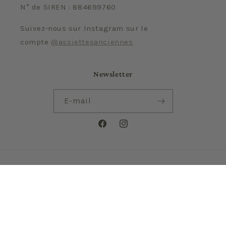
N° de SIREN : 884699760
Suivez-nous sur Instagram sur le
compte
@assiettesanciennes
Newsletter
E-mail
Facebook
Instagram
Langue
FR
© 2026,
Assiettes anciennes
Commerce électronique propulsé par Shopify