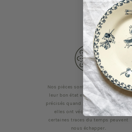
Nos pièces sont sélectionnées pour
leur bon état et leurs défauts sont
précisés quand il y en a. Malgré tout,
elles ont vécu d'autres vies et
certaines traces du temps peuvent
nous échapper.