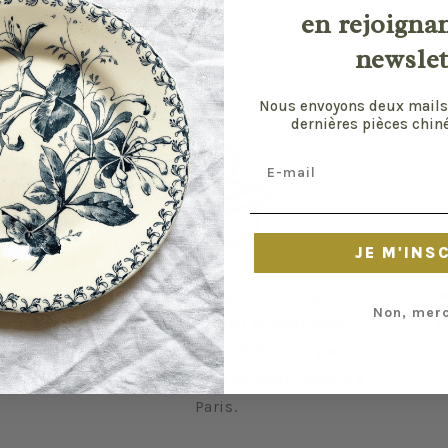
en rejoigna
newslet
Nous envoyons deux mails
dernières pièces chiné
Email
JE M'INS
Vos envois sont préparés avec grand
Le
Non, merc
soin pour vous offrir la meilleure
R
expérience possible. N'hésitez pas à
privilégier la remise en main propre à
Paris.