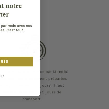
nt notre
ter
 par mois avec nos
es. C'est tout.
CRIS
s commandes envoyées par Mondial
i !
elay sont habituellement préparées
et expédiées en 2 à 4 jours. Il faut
ensuite compter 3 à 5 jours de
transport.