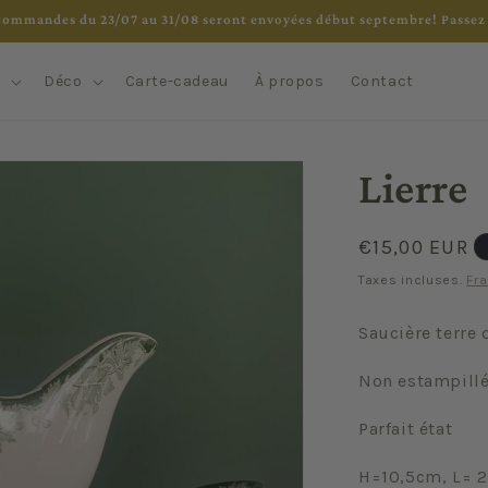
commandes du 23/07 au 31/08 seront envoyées début septembre! Passez 
e
Déco
Carte-cadeau
À propos
Contact
Lierre
Prix
€15,00 EUR
habituel
Taxes incluses.
Fra
Saucière terre 
Non estampill
Parfait état
H=10,5cm, L= 