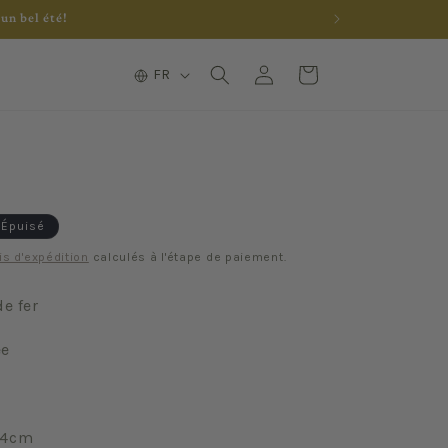
un bel été!
L
Connexion
Panier
FR
a
n
g
u
e
Épuisé
is d'expédition
calculés à l'étape de paiement.
de fer
ée
24cm