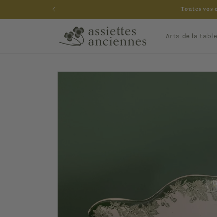
et
Toutes vos 
passer
au
contenu
Arts de la tabl
Passer aux
informations
produits