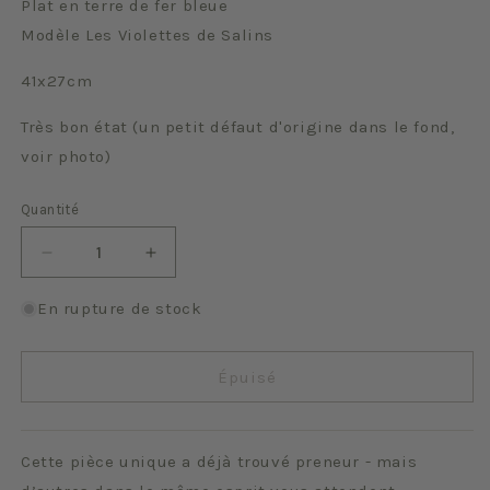
Plat en terre de fer bleue
Modèle Les Violettes de Salins
41x27cm
Très bon état (un petit défaut d'origine dans le fond,
voir photo)
Quantité
Quantité
Réduire
Augmenter
la
la
quantité
quantité
En rupture de stock
de
de
Les
Les
Violettes
Violettes
Épuisé
Cette pièce unique a déjà trouvé preneur - mais