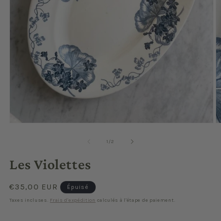
Ouvrir
O
le
le
média
m
de
1
/
2
1
2
dans
d
Les Violettes
une
u
fenêtre
f
modale
m
Prix
€35,00 EUR
Épuisé
habituel
Taxes incluses.
Frais d'expédition
calculés à l'étape de paiement.