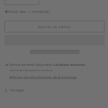
Réduire
Augmenter
la
la
quantité
quantité
Stock bas : 1 restant(s)
de
de
Le
Le
Poët
Poët
Ajouter au panier
Laval
Laval
Service de retrait disponible à
Assiettes anciennes
Habituellement prête en 24 heures
Afficher les informations de la boutique
Partager