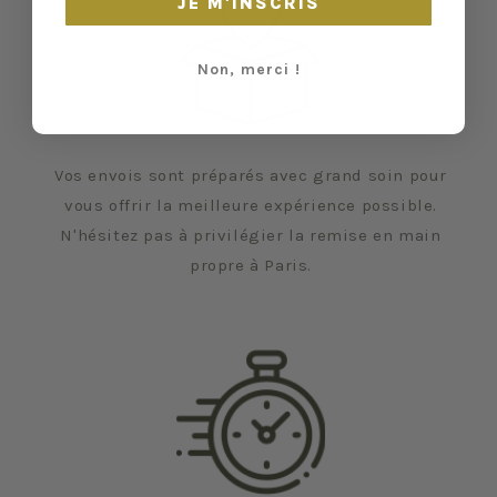
JE M'INSCRIS
Non, merci !
Vos envois sont préparés avec grand soin pour
vous offrir la meilleure expérience possible.
N'hésitez pas à privilégier la remise en main
propre à Paris.