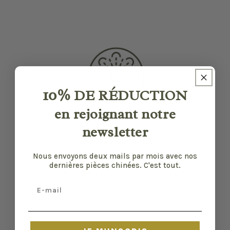
10%
DE RÉDUCTION
en rejoignant notre
newsletter
Nos pièces sont sélectionnées pour leur bon
état et leurs défauts sont précisés quand il y
Nous envoyons deux mails par mois avec nos
en a. Malgré tout, elles ont vécu d'autres vies
dernières pièces chinées. C'est tout.
et certaines traces du temps peuvent nous
Email
échapper.