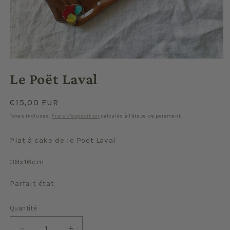
Ouvrir
le
Le Poët Laval
média
1
dans
une
Prix
€15,00 EUR
fenêtre
habituel
modale
Taxes incluses.
Frais d'expédition
calculés à l'étape de paiement.
Plat à cake de le Poët Laval
38x16cm
Parfait état
Quantité
Quantité