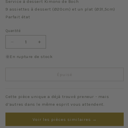
Service à dessert Kimono de Boch
9 assiettes à dessert (Ø20cm) et un plat (Ø31,5cm)
Parfait état
Quantité
Quantité
Réduire
Augmenter
la
la
quantité
quantité
En rupture de stock
de
de
Kimono
Kimono
(lot
(lot
Épuisé
de
de
9
9
+
+
Cette pièce unique a déjà trouvé preneur - mais
plat)
plat)
d’autres dans le même esprit vous attendent.
Voir les pièces similaires →