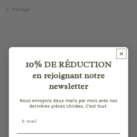
Partager
10%
DE RÉDUCTION
en rejoignant notre
newsletter
Nous envoyons deux mails par mois avec nos
dernières pièces chinées. C'est tout.
Nos pièces sont sélectionnées pour leur bon
état et leurs défauts sont précisés quand il y
Email
en a. Malgré tout, elles ont vécu d'autres vies
et certaines traces du temps peuvent nous