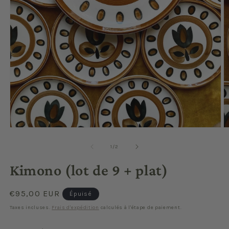
Ouvrir
O
le
le
média
m
de
1
/
2
1
2
dans
d
Kimono (lot de 9 + plat)
une
u
fenêtre
f
modale
m
Prix
€95,00 EUR
Épuisé
habituel
Taxes incluses.
Frais d'expédition
calculés à l'étape de paiement.