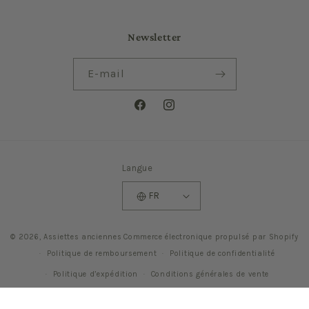
Newsletter
E-mail
Facebook
Instagram
Langue
FR
© 2026,
Assiettes anciennes
Commerce électronique propulsé par Shopify
Politique de remboursement
Politique de confidentialité
Politique d’expédition
Conditions générales de vente
Mentions légales