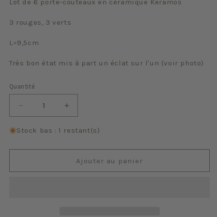
Lot de 6 porte-couteaux en céramique Keramos
3 rouges, 3 verts
L=9,5cm
Très bon état mis à part un éclat sur l'un (voir photo)
Quantité
Quantité
Réduire
Augmenter
la
la
quantité
quantité
Stock bas : 1 restant(s)
de
de
Keramos
Keramos
Ajouter au panier