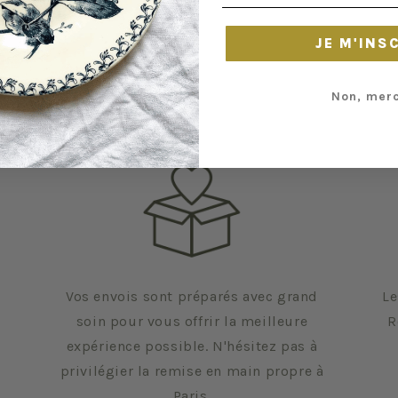
JE M'INS
Non, merc
Vos envois sont préparés avec grand
Le
soin pour vous offrir la meilleure
R
expérience possible. N'hésitez pas à
privilégier la remise en main propre à
Paris.