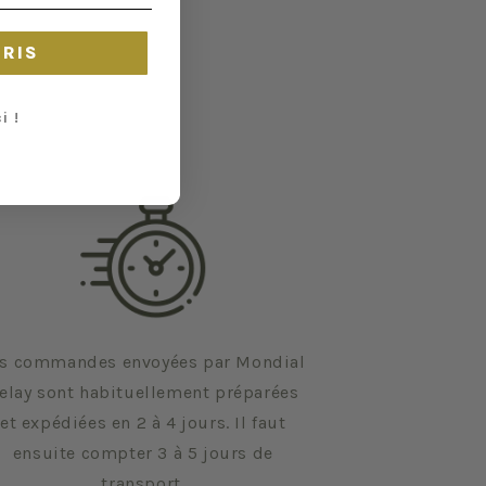
CRIS
i !
s commandes envoyées par Mondial
elay sont habituellement préparées
et expédiées en 2 à 4 jours. Il faut
ensuite compter 3 à 5 jours de
transport.