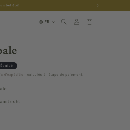
un bel été!
L
Connexion
Panier
FR
a
n
g
pale
u
e
Épuisé
is d'expédition
calculés à l'étape de paiement.
ale
aastricht