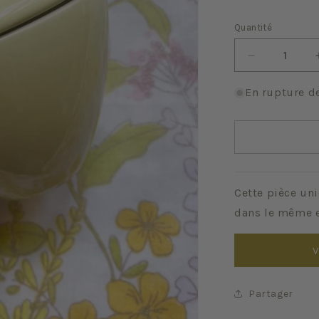
Quantité
Quantité
Réduire
la
quantité
En rupture d
de
Jaune
pale
Cette pièce uni
dans le même e
V
Partager