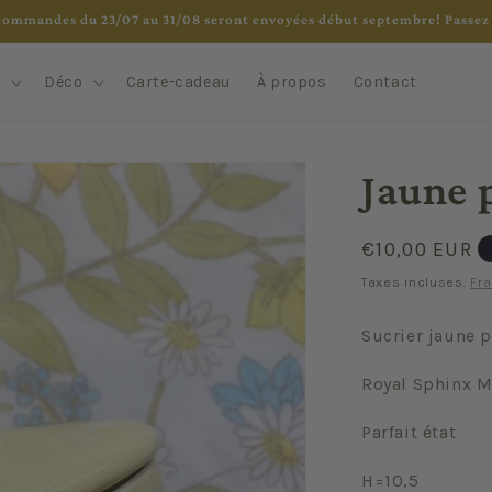
commandes du 23/07 au 31/08 seront envoyées début septembre! Passez 
e
Déco
Carte-cadeau
À propos
Contact
Jaune 
Prix
€10,00 EUR
habituel
Taxes incluses.
Fra
Sucrier jaune p
Royal Sphinx M
Parfait état
H=10,5