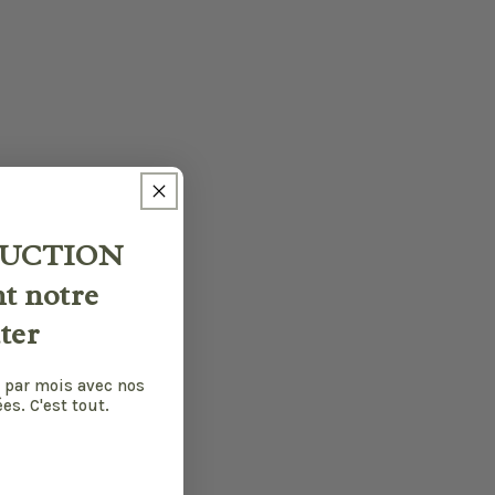
UCTION
nt notre
ter
 par mois avec nos
es. C'est tout.