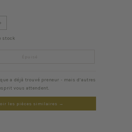
Augmenter
la
quantité
e stock
de
Jaune
pale
Épuisé
que a déjà trouvé preneur - mais d’autres
sprit vous attendent.
oir les pièces similaires →