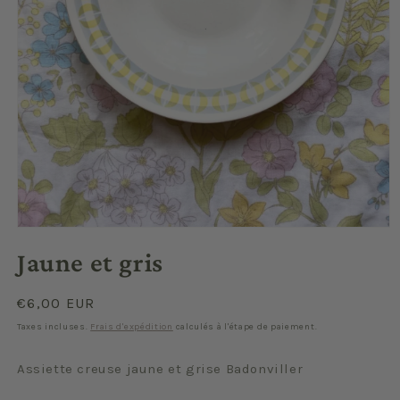
Ouvrir
le
Jaune et gris
média
1
dans
une
Prix
€6,00 EUR
fenêtre
habituel
modale
Taxes incluses.
Frais d'expédition
calculés à l'étape de paiement.
Assiette creuse jaune et grise Badonviller