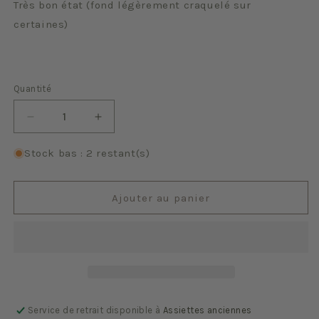
Très bon état (fond légèrement craquelé sur
certaines)
Quantité
Quantité
Réduire
Augmenter
la
la
quantité
quantité
Stock bas : 2 restant(s)
de
de
Jaune
Jaune
et
et
Ajouter au panier
gris
gris
Service de retrait disponible à
Assiettes anciennes