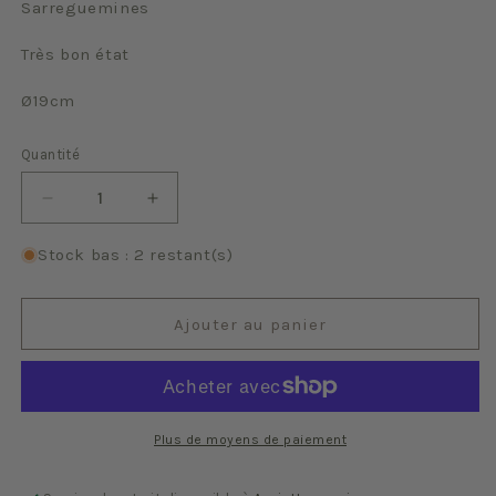
Sarreguemines
Très bon état
Ø19cm
Quantité
Quantité
Réduire
Augmenter
la
la
quantité
quantité
Stock bas : 2 restant(s)
de
de
Jaune
Jaune
Ajouter au panier
Plus de moyens de paiement