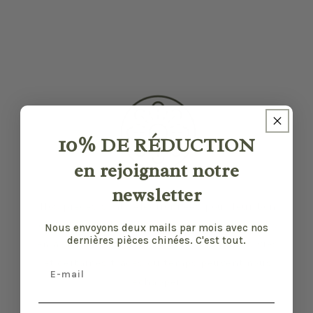
10%
DE RÉDUCTION
en rejoignant notre
newsletter
Nos pièces sont sélectionnées pour leur bon
état et leurs défauts sont précisés quand il y
Nous envoyons deux mails par mois avec nos
dernières pièces chinées. C'est tout.
en a. Malgré tout, elles ont vécu d'autres vies
et certaines traces du temps peuvent nous
Email
échapper.