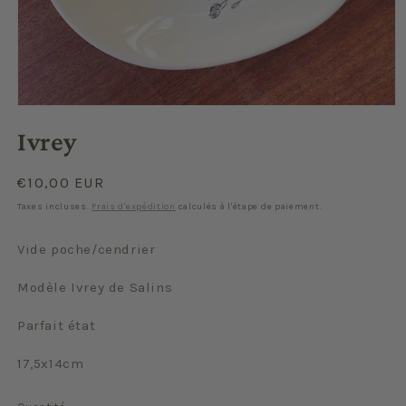
Ouvrir
le
Ivrey
média
1
dans
une
Prix
€10,00 EUR
fenêtre
habituel
modale
Taxes incluses.
Frais d'expédition
calculés à l'étape de paiement.
Vide poche/cendrier
Modèle Ivrey de Salins
Parfait état
17,5x14cm