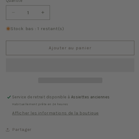
Quantité
Quantité
Réduire
Augmenter
la
la
quantité
quantité
Stock bas : 1 restant(s)
de
de
Ivrey
Ivrey
Ajouter au panier
Service de retrait disponible à
Assiettes anciennes
Habituellement prête en 24 heures
Afficher les informations de la boutique
Partager