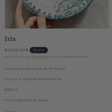
Ouvrir
le
Iris
média
1
dans
une
Prix
€15,00 EUR
Épuisé
fenêtre
habituel
modale
Taxes incluses.
Frais d'expédition
calculés à l'étape de paiement.
Assiette plate terre de fer bleue
Iris de la société amandinoise
Ø22cm
Fond légèrement piqué