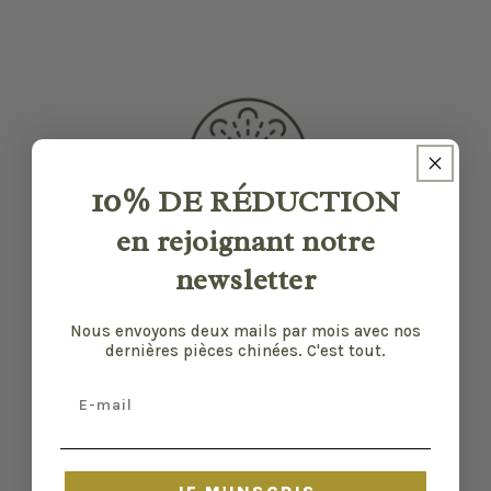
10%
DE RÉDUCTION
en rejoignant notre
newsletter
Nos pièces sont sélectionnées pour leur bon
état et leurs défauts sont précisés quand il y
Nous envoyons deux mails par mois avec nos
en a. Malgré tout, elles ont vécu d'autres vies
dernières pièces chinées. C'est tout.
et certaines traces du temps peuvent nous
échapper.
Email