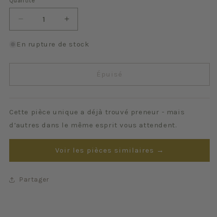
Quantité
Quantité
Réduire
Augmenter
la
la
quantité
quantité
En rupture de stock
de
de
Iris
Iris
Épuisé
Cette pièce unique a déjà trouvé preneur - mais
d’autres dans le même esprit vous attendent.
Voir les pièces similaires →
Partager