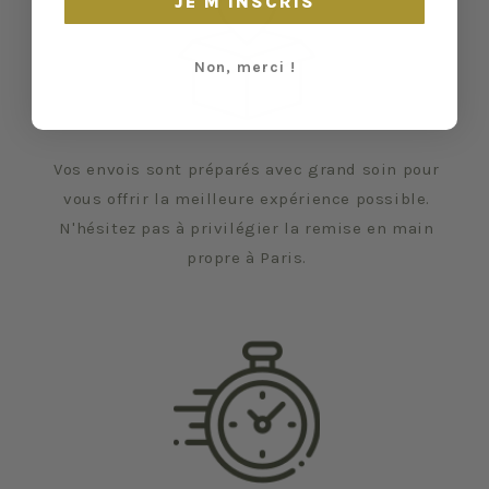
JE M'INSCRIS
Non, merci !
Vos envois sont préparés avec grand soin pour
vous offrir la meilleure expérience possible.
N'hésitez pas à privilégier la remise en main
propre à Paris.