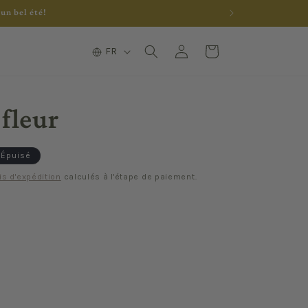
un bel été!
L
Connexion
Panier
FR
a
n
g
 fleur
u
e
Épuisé
is d'expédition
calculés à l'étape de paiement.