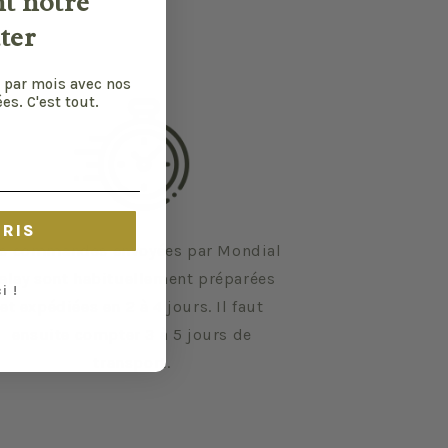
nt notre
ter
 par mois avec nos
es. C'est tout.
CRIS
s commandes envoyées par Mondial
elay sont habituellement préparées
i !
et expédiées en 2 à 4 jours. Il faut
ensuite compter 3 à 5 jours de
transport.