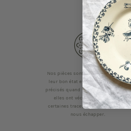
Nos pièces sont sélectionnées pour
leur bon état et leurs défauts sont
précisés quand il y en a. Malgré tout,
elles ont vécu d'autres vies et
certaines traces du temps peuvent
nous échapper.