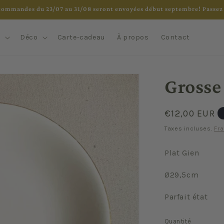
commandes du 23/07 au 31/08 seront envoyées début septembre! Passez 
e
Déco
Carte-cadeau
À propos
Contact
Grosse
Prix
€12,00 EUR
habituel
Taxes incluses.
Fra
Plat Gien
Ø29,5cm
Parfait état
Quantité
Quantité