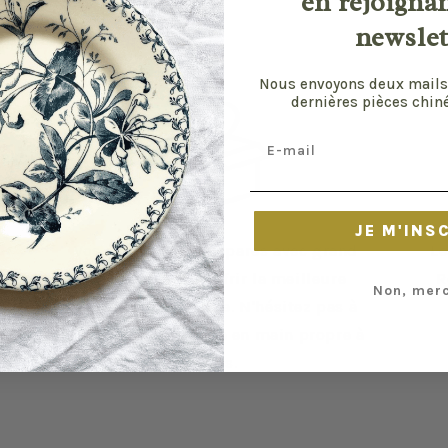
en rejoigna
newslet
Nous envoyons deux mails
dernières pièces chiné
Email
JE M'INS
Vos envois sont préparés avec grand
Le
soin pour vous offrir la meilleure
R
Non, merc
expérience possible. N'hésitez pas à
privilégier la remise en main propre à
Paris.