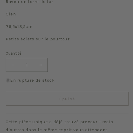
Ravier en terre de fer
Gien
26,5x13,5cm
Petits éclats sur le pourtour
Quantité
Quantité
Réduire
Augmenter
la
la
quantité
quantité
En rupture de stock
de
de
Gien
Gien
Épuisé
Cette pièce unique a déjà trouvé preneur - mais
d’autres dans le même esprit vous attendent.