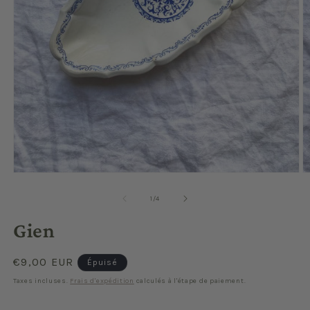
Ouvrir
O
le
le
média
m
de
1
/
4
1
2
dans
d
Gien
une
u
fenêtre
f
modale
m
Prix
€9,00 EUR
Épuisé
habituel
Taxes incluses.
Frais d'expédition
calculés à l'étape de paiement.